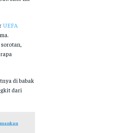
r
UEFA
ama.
 sorotan,
erapa
tnya di babak
gkit dari
 Amankan