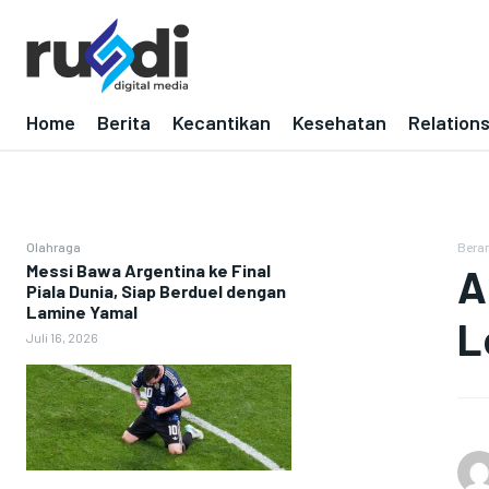
Home
Berita
Kecantikan
Kesehatan
Relation
Olahraga
Bera
Messi Bawa Argentina ke Final
A
Piala Dunia, Siap Berduel dengan
Lamine Yamal
L
Juli 16, 2026