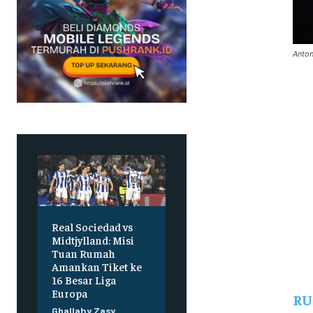
Anton
Real Sociedad vs
Midtjylland: Misi
Tuan Rumah
Amankan Tiket ke
16 Besar Liga
Europa
RU
Ghallaby Zasy