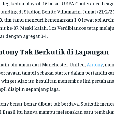
a leg kedua play-off 16 besar UEFA Conference Leagu
tanding di Stadion Benito Villamarin, Jumat (21/2/20
, tim tamu mencuri kemenangan 1-0 lewat gol Arch
it ke-87. Meski kalah, Los Verdiblancos tetap melaju
ar dengan agregat 3-1.
ntony Tak Berkutik di Lapangan
ain pinjaman dari Manchester United,
Antony
, me
ercayaan tampil sebagai starter dalam pertandinga
 winger Ajax itu kesulitan menembus lini pertahan
pil disiplin sepanjang laga.
ony benar-benar dibuat tak berdaya. Statistik menc
l Brasil itu hanya mampu melepaskan satu tembaka