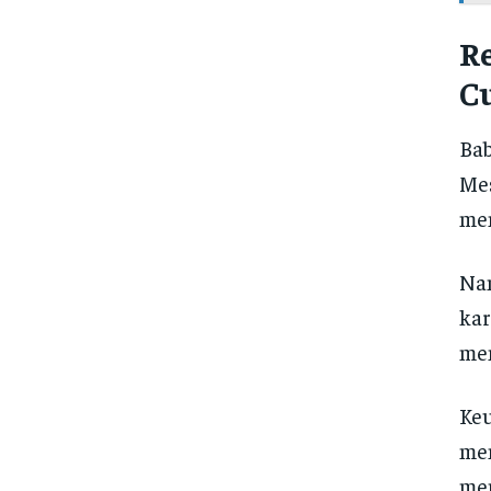
Re
C
Bab
Mes
men
Nam
kar
mem
Keu
men
mem