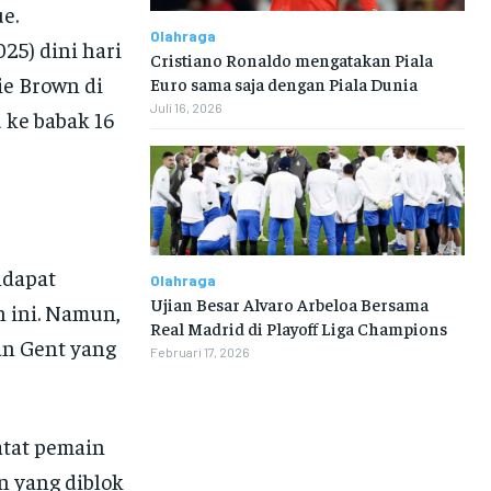
e.
Olahraga
25) dini hari
Cristiano Ronaldo mengatakan Piala
ie Brown di
Euro sama saja dengan Piala Dunia
Juli 16, 2026
 ke babak 16
ndapat
Olahraga
Ujian Besar Alvaro Arbeloa Bersama
n ini. Namun,
Real Madrid di Playoff Liga Champions
an Gent yang
Februari 17, 2026
atat pemain
n yang diblok