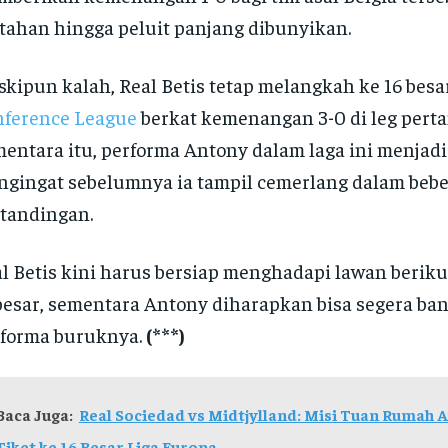
tahan hingga peluit panjang dibunyikan.
kipun kalah, Real Betis tetap melangkah ke 16 besa
nference League
berkat kemenangan 3-0 di leg pert
entara itu, performa Antony dalam laga ini menjadi
gingat sebelumnya ia tampil cemerlang dalam beb
tandingan.
l Betis kini harus bersiap menghadapi lawan beriku
besar, sementara Antony diharapkan bisa segera ban
forma buruknya.
(***)
Baca Juga:
Real Sociedad vs Midtjylland: Misi Tuan Rumah
Tiket ke 16 Besar Liga Europa