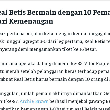
al Betis Bermain dengan 10 Pema
uri Kemenangan
ak pertama berjalan ketat dengan kedua tim gagal m
ki unggul agregat 3-0 dari leg pertama, Real Betis t
yerang demi mengamankan tiket ke 16 besar.
un, malapetaka datang di menit ke-83. Vitor Roqu
tu merah setelah pelanggaran keras terhadap pem
buat Real Betis harus bermain dengan 10 orang di s
nggulan jumlah pemain akhirnya dimanfaatkan Gen
it ke-87,
Archie Brown
berhasil menjebol gawang Be
berikan kemenangan 1-0 bagi tim asal Belgia terseb