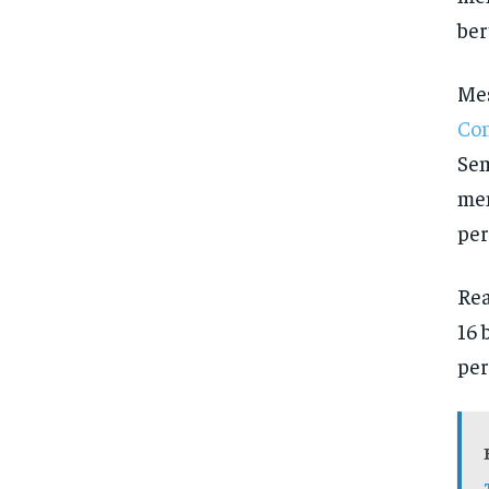
ber
Mes
Co
Sem
men
per
Rea
16 
per