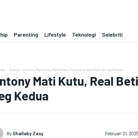
ship
Parenting
Lifestyle
Teknologi
Selebriti
nda
Berita
Antony Mati Kutu, Real Betis Tumbang dari Gent di Leg Kedua
ntony Mati Kutu, Real Bet
eg Kedua
By
Ghallaby Zasy
Februari 21, 202