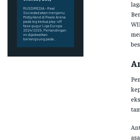
lag
RUSDIMEDIA - Real
Ber
Sociedad akan menjamu
Midtjylland di Reale Arena
pada leg kedua play-off
WIB
fase gugur Liga Europa
2024/2025. Pertandingan
men
ini dijadwalkan
berlangsung pada...
bes
A
Pem
kep
eks
tam
Ant
asa