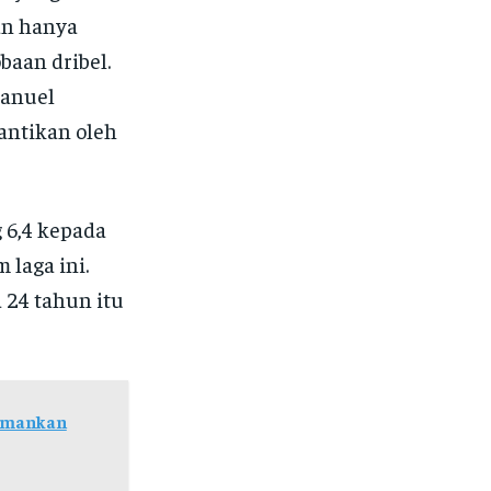
dan hanya
baan dribel.
Manuel
gantikan oleh
g 6,4 kepada
 laga ini.
 24 tahun itu
 Amankan