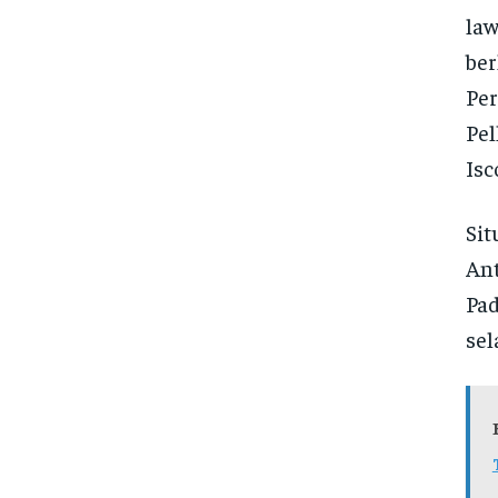
law
ber
Per
Pel
Isc
Sit
Ant
Pad
sel