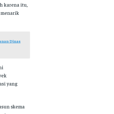
h karena itu,
 menarik
anan Dinas
ni
yek
asi yang
yusun skema