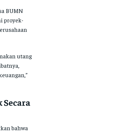
ksa BUMN
i proyek-
 perusahaan
unakan utang
batnya,
keuangan,”
k Secara
tkan bahwa