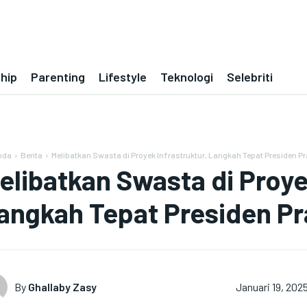
ship
Parenting
Lifestyle
Teknologi
Selebriti
nda
Berita
Melibatkan Swasta di Proyek Infrastruktur, Langkah Tepat Presiden 
elibatkan Swasta di Proye
angkah Tepat Presiden P
By
Ghallaby Zasy
Januari 19, 202