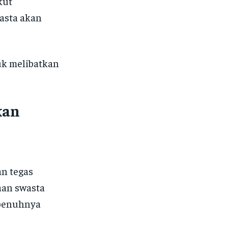
kut
wasta akan
uk melibatkan
kan
n tegas
aan swasta
epenuhnya