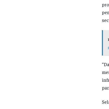
pr
pem
sec
“Da
men
inf
pan
Sel