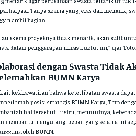
g menarik agar perusahaan swasta tertarik untuk i
partisipasi. Tanpa skema yang jelas dan menarik, s
gan ambil bagian.
lau skema proyeknya tidak menarik, akan sulit unt
sta dalam penggarapan infrastruktur ini,” ujar Toto.
olaborasi dengan Swasta Tidak A
elemahkan BUMN Karya
kait kekhawatiran bahwa keterlibatan swasta dapat
perlemah posisi strategis BUMN Karya, Toto denga
bantah hal tersebut. Justru, menurutnya, keberad
an membantu mengurangi beban yang selama ini s
tanggung oleh BUMN.