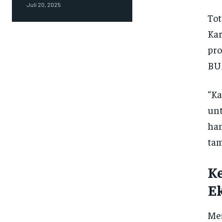
Juli 20, 2025
To
Ka
pro
BUM
“Ka
unt
ha
tam
Ke
E
Mes