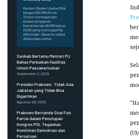
Ind
Menteri Badan Usaha Milik
Negara (BUMN) Erick
Pre
Thohir memaparkan
alokasi anggaran
ber
Kementerian BUMN tahun
2026 yang mencapai Rp
280 miliar. Dana tersebut
mer
difokuskan untuk...
sej
Seskab Bertemu Menteri PU
Bahas Perbaikan Fasilitas
Sel
Umum Pascakericuhan
pem
September 2, 2025
mod
Presiden Prabowo: Tidak Ada
Jabatan yang Tidak Bisa
Digantikan
“H
Agustus 28, 2025
mem
Prabowo Bercanda Soal Fusi
Partai dalam Penutupan
pem
Kongres PSI, Tegaskan
Komitmen Demokrasi dan
(19/
Persatuan