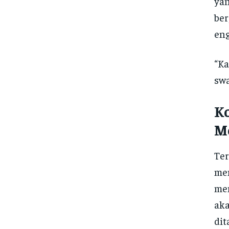
yan
ber
eng
“Ka
swa
K
M
Ter
mem
mem
ak
di