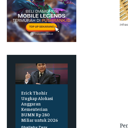
infras
Erick Thohir
Ungkap Alokasi
Anggaran
Kementerian
BUMN Rp 280
Miliar untuk 2026
Pen
Ghallaby Zasy