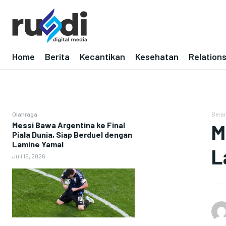
Home
Berita
Kecantikan
Kesehatan
Relation
Olahraga
Bera
Messi Bawa Argentina ke Final
M
Piala Dunia, Siap Berduel dengan
Lamine Yamal
L
Juli 16, 2026