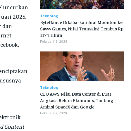
eluncurkan
uari 2025.
Teknologi
ByteDance Dikabarkan Jual Moonton ke
r dan
Savvy Games, Nilai Transaksi Tembus Rp
ernet
117 Triliun
Februari 16, 2026
acebook,
enciptakan
hususnya
Teknologi
CEO AWS Nilai Data Center di Luar
Angkasa Belum Ekonomis, Tantang
Ambisi SpaceX dan Google
Februari 14, 2026
ektronik
d Content