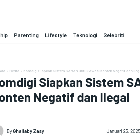
ship
Parenting
Lifestyle
Teknologi
Selebriti
nda
Berita
Komdigi Siapkan Sistem SAMAN untuk Awasi Konten Negatif dan Ileg
omdigi Siapkan Sistem S
onten Negatif dan Ilegal
By
Ghallaby Zasy
Januari 25, 202