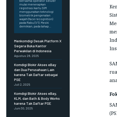
bersama operator seluler
mulai menerapkan
Kem
registrasi kartu SIM
menggunakan teknologi
Sis
biometrik pengenalan
wajah (face recognition)
Mes
pada Rabu (1/1). Meski
demikian, pada tahap...
me
Ind
Menkomdigi Desak Platform X
Segera Buka Kantor
Ins
Perwakilan di Indonesia
Agustus 28, 2025
SA
Komdigi Blokir Akses eBay
dan Dua Perusahaan Lain
rua
karena Tak Daftar sebagai
ana
PSE
Juli 2, 2025
Fo
Komdigi Blokir Akses eBay,
KLM, dan Bath & Body Works
SAM
karena Tak Daftar PSE
Juni 30, 2025
(PS