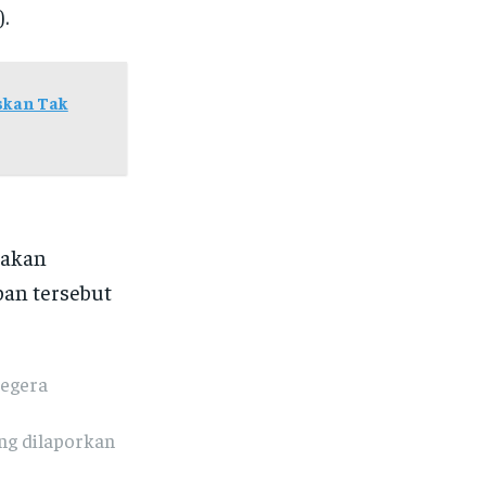
.
skan Tak
gakan
an tersebut
segera
ng dilaporkan