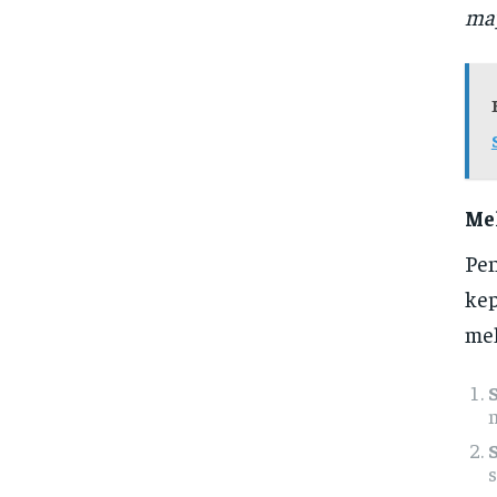
may
Me
Pe
kep
mel