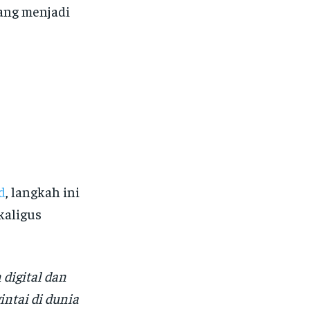
yang menjadi
d
, langkah ini
kaligus
digital dan
intai di dunia