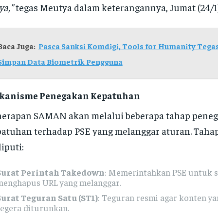
a,”
tegas Meutya dalam keterangannya, Jumat (24/1)
Baca Juga:
Pasca Sanksi Komdigi, Tools for Humanity Tega
Simpan Data Biometrik Pengguna
kanisme Penegakan Kepatuhan
nerapan SAMAN akan melalui beberapa tahap pene
atuhan terhadap PSE yang melanggar aturan. Tahap
iputi:
Surat Perintah Takedown
: Memerintahkan PSE untuk 
menghapus URL yang melanggar.
Surat Teguran Satu (ST1)
: Teguran resmi agar konten ya
segera diturunkan.