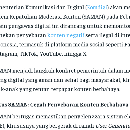
enterian Komunikasi dan Digital (
Komdigi
) akan m
tem Kepatuhan Moderasi Konten (SAMAN) pada Febr
in pengawas digital ini dirancang untuk memonito
nekan penyebaran
konten negatif
serta ilegal di int
onesia, termasuk di platform media sosial seperti F
tagram, TikTok, YouTube, hingga X.
MAN menjadi langkah konkret pemerintah dalam m
ng digital yang aman dan sehat bagi masyarakat, k
k-anak yang rentan terpapar konten berbahaya.
kus SAMAN: Cegah Penyebaran Konten Berbahaya
AN bertugas memastikan penyelenggara sistem el
E), khususnya yang bergerak di ranah
User Generate