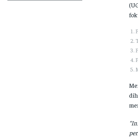
(UG
fo
T
P
P
M
Men
dih
mem
“In
per