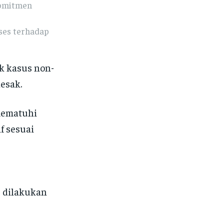
Komitmen
kses terhadap
k kasus non-
esak.
mematuhi
f sesuai
 dilakukan