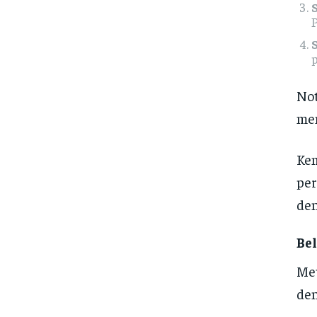
p
Not
men
Kem
per
den
Bel
Me
den