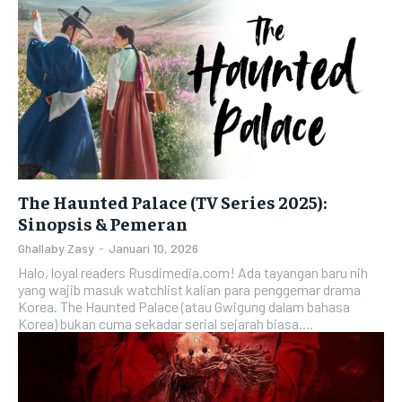
The Haunted Palace (TV Series 2025):
Sinopsis & Pemeran
Ghallaby Zasy
-
Januari 10, 2026
Halo, loyal readers Rusdimedia.com! Ada tayangan baru nih
yang wajib masuk watchlist kalian para penggemar drama
Korea. The Haunted Palace (atau Gwigung dalam bahasa
Korea) bukan cuma sekadar serial sejarah biasa....