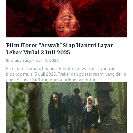
Film Horor “Arwah” Siap Hantui Layar
Lebar Mulai 3 Juli 2025
Ghallaby Zasy
-
Juni 11, 2025
Film horor terbaru berjudul Arwah dijadwalkan tayang di
bioskop mulai 3 Juli 2025. Trailer dan poster resmi yang dirilis
pada Selasa (10/6) memperkenalkan penonton...