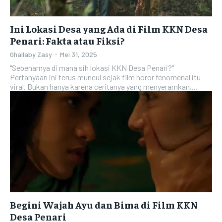
Ini Lokasi Desa yang Ada di Film KKN Desa
Penari: Fakta atau Fiksi?
Ghallaby Zasy
-
Mei 31, 2025
"Sebenarnya di mana sih lokasi KKN Desa Penari?"
Pertanyaan ini terus muncul sejak film horor fenomenal itu
viral. Bukan hanya karena ceritanya yang menyeramkan,...
Begini Wajah Ayu dan Bima di Film KKN
Desa Penari