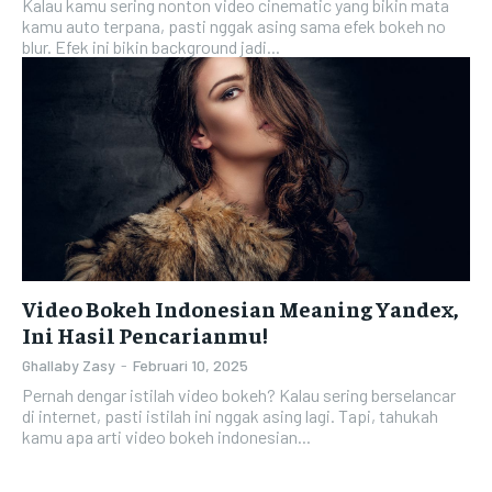
Kalau kamu sering nonton video cinematic yang bikin mata
kamu auto terpana, pasti nggak asing sama efek bokeh no
blur. Efek ini bikin background jadi...
Video Bokeh Indonesian Meaning Yandex,
Ini Hasil Pencarianmu!
Ghallaby Zasy
-
Februari 10, 2025
Pernah dengar istilah video bokeh? Kalau sering berselancar
di internet, pasti istilah ini nggak asing lagi. Tapi, tahukah
kamu apa arti video bokeh indonesian...