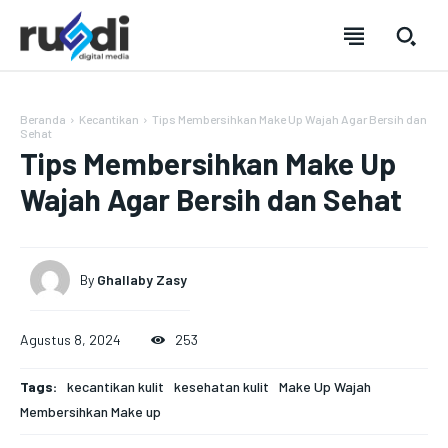
Beranda
Kecantikan
Tips Membersihkan Make Up Wajah Agar Bersih dan
Sehat
Tips Membersihkan Make Up
Wajah Agar Bersih dan Sehat
By
Ghallaby Zasy
Agustus 8, 2024
253
SUBSCRIBE
SUBSCRIBE
SUBSCRIBE
SUBSCRIBE
Tags:
kecantikan kulit
kesehatan kulit
Make Up Wajah
Membersihkan Make up
Welcome to Liberty Case
Welcome to Liberty Case
Welcome to Liberty Case
Welcome to Liberty Case