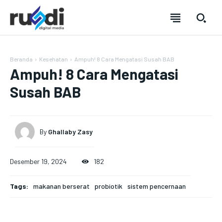
Beranda
Kesehatan
Ampuh! 8 Cara Mengatasi Susah BAB
Ampuh! 8 Cara Mengatasi
Susah BAB
By
Ghallaby Zasy
Desember 19, 2024
182
Tags:
makanan berserat
probiotik
sistem pencernaan
SUBSCRIBE
SUBSCRIBE
SUBSCRIBE
SUBSCRIBE