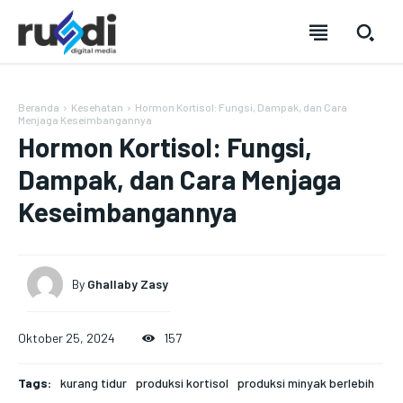
Beranda
Kesehatan
Hormon Kortisol: Fungsi, Dampak, dan Cara
Menjaga Keseimbangannya
Hormon Kortisol: Fungsi,
Dampak, dan Cara Menjaga
Keseimbangannya
By
Ghallaby Zasy
Oktober 25, 2024
157
SUBSCRIBE
SUBSCRIBE
SUBSCRIBE
SUBSCRIBE
Tags:
kurang tidur
produksi kortisol
produksi minyak berlebih