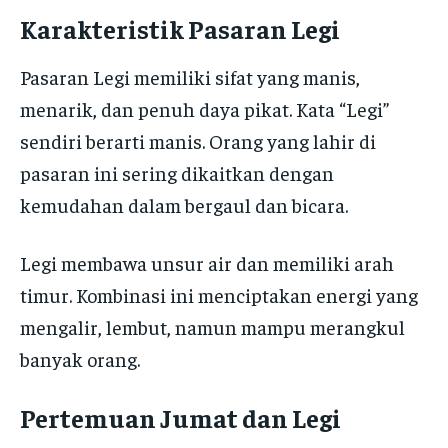
Karakteristik Pasaran Legi
Pasaran Legi memiliki sifat yang manis,
menarik, dan penuh daya pikat. Kata “Legi”
sendiri berarti manis. Orang yang lahir di
pasaran ini sering dikaitkan dengan
kemudahan dalam bergaul dan bicara.
Legi membawa unsur air dan memiliki arah
timur. Kombinasi ini menciptakan energi yang
mengalir, lembut, namun mampu merangkul
banyak orang.
Pertemuan Jumat dan Legi