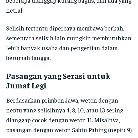
beberapa dianggap kurang bagus, dan ada yang
netral.
Selisih tertentu dipercaya membawa berkah,
sementara selisih lain mungkin membutuhkan
lebih banyak usaha dan pengertian dalam
berumah tangga.
Pasangan yang Serasi untuk
Jumat Legi
Berdasarkan primbon Jawa, weton dengan
neptu yang selisihnya 4, 8, 10, atau 13 sering
dianggap cocok dengan weton 11. Misalnya,
pasangan dengan weton Sabtu Pahing (neptu 9)