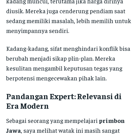
kadang muncul, terutama jika harga dirinya
diusik. Mereka juga cenderung pendiam saat
sedang memiliki masalah, lebih memilih untuk
menyimpannya sendiri.
Kadang-kadang, sifat menghindari konflik bisa
berubah menjadi sikap plin-plan. Mereka
kesulitan mengambil keputusan tegas yang
berpotensi mengecewakan pihak lain.
Pandangan Expert: Relevansi di
Era Modern
Sebagai seorang yang mempelajari
primbon
Jawa
, saya melihat watak ini masih sangat