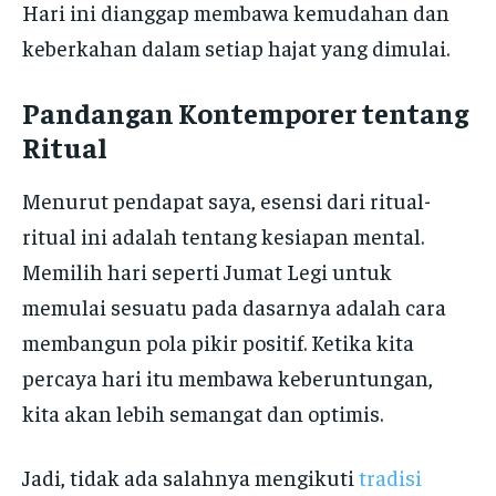
Hari ini dianggap membawa kemudahan dan
keberkahan dalam setiap hajat yang dimulai.
Pandangan Kontemporer tentang
Ritual
Menurut pendapat saya, esensi dari ritual-
ritual ini adalah tentang kesiapan mental.
Memilih hari seperti Jumat Legi untuk
memulai sesuatu pada dasarnya adalah cara
membangun pola pikir positif. Ketika kita
percaya hari itu membawa keberuntungan,
kita akan lebih semangat dan optimis.
Jadi, tidak ada salahnya mengikuti
tradisi