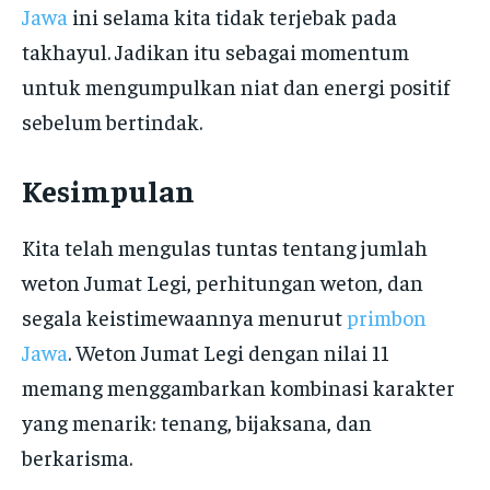
Jawa
ini selama kita tidak terjebak pada
takhayul. Jadikan itu sebagai momentum
untuk mengumpulkan niat dan energi positif
sebelum bertindak.
Kesimpulan
Kita telah mengulas tuntas tentang jumlah
weton Jumat Legi, perhitungan weton, dan
segala keistimewaannya menurut
primbon
Jawa
. Weton Jumat Legi dengan nilai 11
memang menggambarkan kombinasi karakter
yang menarik: tenang, bijaksana, dan
berkarisma.