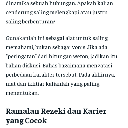
dinamika sebuah hubungan. Apakah kalian
cenderung saling melengkapi atau justru
saling berbenturan?
Gunakanlah ini sebagai alat untuk saling
memahami, bukan sebagai vonis. Jika ada
“peringatan” dari hitungan weton, jadikan itu
bahan diskusi. Bahas bagaimana mengatasi
perbedaan karakter tersebut. Pada akhirnya,
niat dan ikhtiar kalianlah yang paling
menentukan.
Ramalan Rezeki dan Karier
yang Cocok