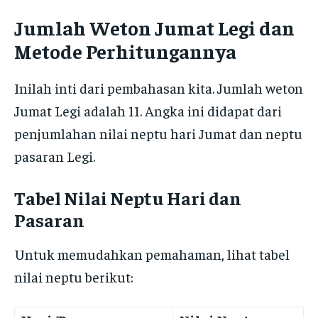
Jumlah Weton Jumat Legi dan
Metode Perhitungannya
Inilah inti dari pembahasan kita. Jumlah weton
Jumat Legi adalah 11. Angka ini didapat dari
penjumlahan nilai neptu hari Jumat dan neptu
pasaran Legi.
Tabel Nilai Neptu Hari dan
Pasaran
Untuk memudahkan pemahaman, lihat tabel
nilai neptu berikut: