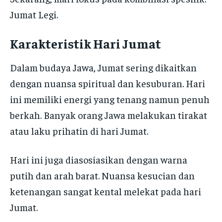
Jumat Legi.
Karakteristik Hari Jumat
Dalam budaya Jawa, Jumat sering dikaitkan
dengan nuansa spiritual dan kesuburan. Hari
ini memiliki energi yang tenang namun penuh
berkah. Banyak orang Jawa melakukan tirakat
atau laku prihatin di hari Jumat.
Hari ini juga diasosiasikan dengan warna
putih dan arah barat. Nuansa kesucian dan
ketenangan sangat kental melekat pada hari
Jumat.