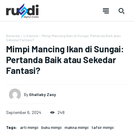
Beranda
Lifestyle
Mimpi Mancing Ikan di Sungai: Pertanda Baik atau
Sekedar Fantasi?
Mimpi Mancing Ikan di Sungai:
Pertanda Baik atau Sekedar
Fantasi?
By
Ghallaby Zasy
September 6, 2024
248
SUBSCRIBE
SUBSCRIBE
SUBSCRIBE
SUBSCRIBE
Welcome to Liberty Case
Welcome to Liberty Case
Welcome to Liberty Case
Welcome to Liberty Case
Tags:
arti mimpi
buku mimpi
makna mimpi
tafsir mimpi