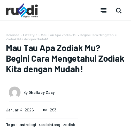
Beranda
Lifestyle
Mau Tau Apa Zodiak Mu? Begini Cara Mengetahui
Zodiak Kita dengan Mudah!
Mau Tau Apa Zodiak Mu?
Begini Cara Mengetahui Zodiak
Kita dengan Mudah!
By
Ghallaby Zasy
Januari 4, 2026
293
SUBSCRIBE
SUBSCRIBE
SUBSCRIBE
SUBSCRIBE
Tags:
astrologi
rasi bintang
zodiak