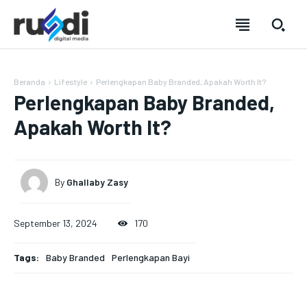
Beranda
Lifestyle
Perlengkapan Baby Branded, Apakah Worth It?
Perlengkapan Baby Branded,
Apakah Worth It?
By
Ghallaby Zasy
September 13, 2024
170
Tags:
Baby Branded
Perlengkapan Bayi
SUBSCRIBE
SUBSCRIBE
SUBSCRIBE
SUBSCRIBE