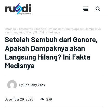
Beranda
Kesehatan
Setelah Sembuh dari Gonore, Apakah Dampaknya
akan Langsung Hilang? Ini Fakta Medisnya
Setelah Sembuh dari Gonore,
Apakah Dampaknya akan
Langsung Hilang? Ini Fakta
Medisnya
By
Ghallaby Zasy
SUBSCRIBE
SUBSCRIBE
SUBSCRIBE
SUBSCRIBE
Desember 29, 2025
239