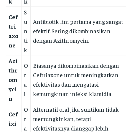
k
k
S
Cef
u
Antibiotik lini pertama yang sangat
tri
n
efektif. Sering dikombinasikan
axo
ti
dengan Azithromycin.
ne
k
Azi
O
Biasanya dikombinasikan dengan
thr
r
Ceftriaxone untuk meningkatkan
om
a
efektivitas dan mengatasi
yci
l
kemungkinan infeksi klamidia.
n
O
Alternatif oral jika suntikan tidak
Cef
r
memungkinkan, tetapi
ixi
a
efektivitasnya dianggap lebih