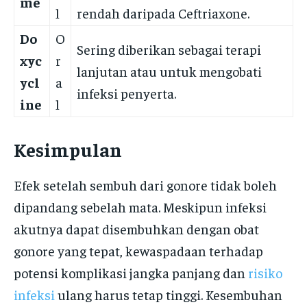
me
l
rendah daripada Ceftriaxone.
Do
O
Sering diberikan sebagai terapi
xyc
r
lanjutan atau untuk mengobati
ycl
a
infeksi penyerta.
ine
l
Kesimpulan
Efek setelah sembuh dari gonore tidak boleh
dipandang sebelah mata. Meskipun infeksi
akutnya dapat disembuhkan dengan obat
gonore yang tepat, kewaspadaan terhadap
potensi komplikasi jangka panjang dan
risiko
infeksi
ulang harus tetap tinggi. Kesembuhan