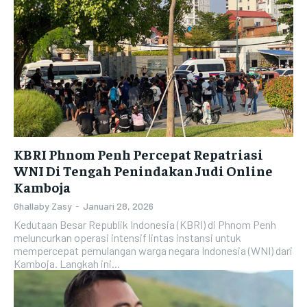
KBRI Phnom Penh Percepat Repatriasi
WNI Di Tengah Penindakan Judi Online
Kamboja
Ghallaby Zasy
-
Januari 28, 2026
Kedutaan Besar Republik Indonesia (KBRI) di Phnom Penh
meluncurkan operasi intensif lintas instansi untuk
mempercepat pemulangan warga negara Indonesia (WNI) dari
Kamboja. Langkah ini...