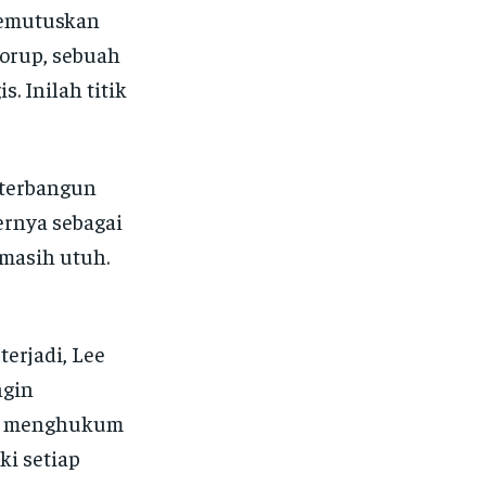
memutuskan
orup, sebuah
. Inilah titik
a terbangun
ernya sebagai
masih utuh.
erjadi, Lee
ngin
m, menghukum
ki setiap