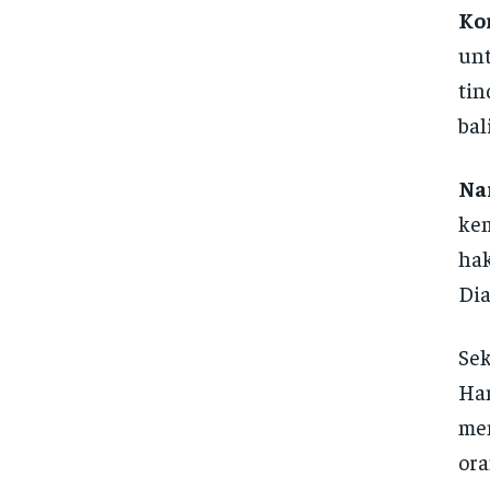
Ko
un
tin
bal
Na
kem
hak
Dia
Sek
Han
me
ora