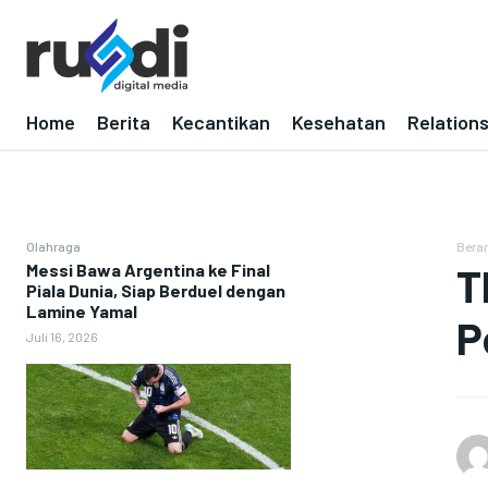
Home
Berita
Kecantikan
Kesehatan
Relation
Olahraga
Bera
Messi Bawa Argentina ke Final
T
Piala Dunia, Siap Berduel dengan
Lamine Yamal
P
Juli 16, 2026