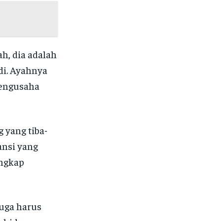
h, dia adalah
di. Ayahnya
pengusaha
 yang tiba-
ansi yang
ungkap
uga harus