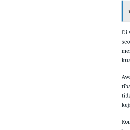
Di 
seo
men
kua
Awa
tib
tid
kej
Kon