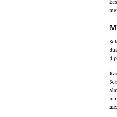
kes
men
M
Sel
din
dip
Ka
Seo
ala
man
mem