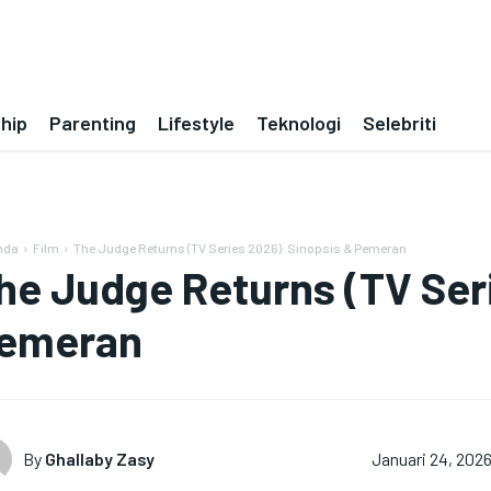
ship
Parenting
Lifestyle
Teknologi
Selebriti
nda
Film
The Judge Returns (TV Series 2026): Sinopsis & Pemeran
he Judge Returns (TV Ser
emeran
By
Ghallaby Zasy
Januari 24, 202