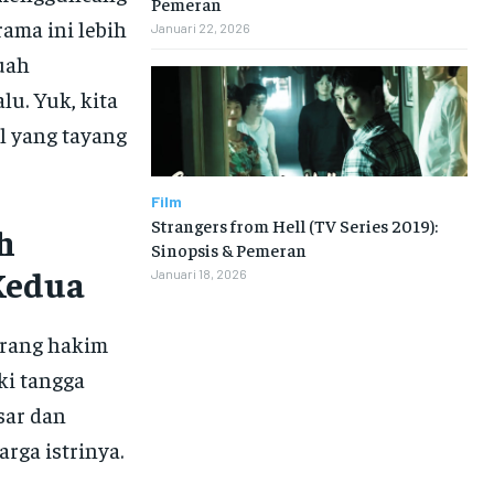
Pemeran
ama ini lebih
Januari 22, 2026
uah
u. Yuk, kita
l yang tayang
Film
Strangers from Hell (TV Series 2019):
h
Sinopsis & Pemeran
Kedua
Januari 18, 2026
orang hakim
i tangga
sar dan
ga istrinya.