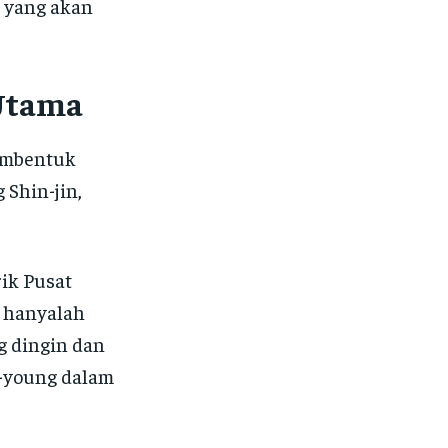
i yang akan
 Utama
membentuk
 Shin-jin,
rik Pusat
m hanyalah
g dingin dan
n-young dalam