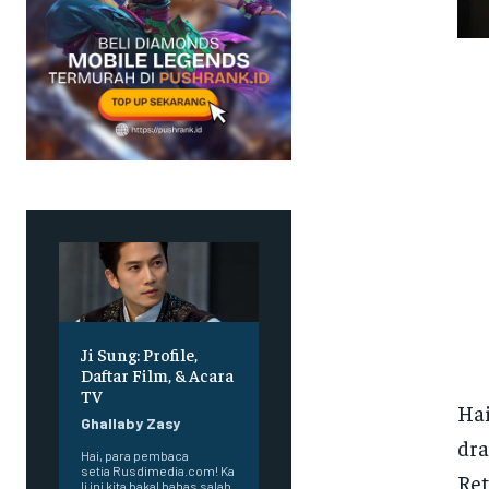
Ji Sung: Profile,
Daftar Film, & Acara
TV
Hai
Ghallaby Zasy
dra
Hai, para pembaca
setia Rusdimedia.com! Ka
Ret
li ini kita bakal bahas salah