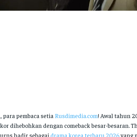
, para pembaca setia
Rusdimedia.com
! Awal tahun 20
kor dihebohkan dengan comeback besar-besaran. T
urns hadir sebagai
drama korea terbaru 2026
yang 