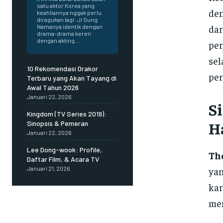
satu aktor Korea yang
den
keahliannya nggak perlu
diragukan lagi: Ji Sung.
dar
Namanya identik dengan
drama-drama keren
dengan akting...
per
sel
10 Rekomendasi Drakor
per
Terbaru yang Akan Tayang di
Awal Tahun 2026
Januari 22, 2026
S
Kingdom (TV Series 2019):
H
Sinopsis & Pemeran
Januari 22, 2026
Lee Dong-wook: Profile,
Th
Daftar Film, & Acara TV
yan
Januari 21, 2026
kar
men