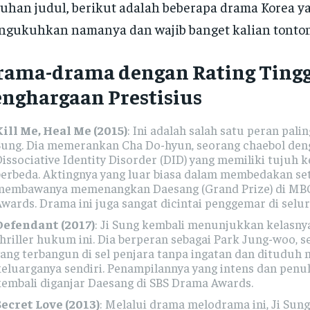
uhan judul, berikut adalah beberapa drama Korea y
gukuhkan namanya dan wajib banget kalian tonton
rama-drama dengan Rating Tingg
nghargaan Prestisius
Kill Me, Heal Me (2015)
: Ini adalah salah satu peran palin
Sung. Dia memerankan Cha Do-hyun, seorang chaebol den
issociative Identity Disorder (DID) yang memiliki tujuh 
berbeda. Aktingnya yang luar biasa dalam membedakan se
membawanya memenangkan Daesang (Grand Prize) di MB
wards. Drama ini juga sangat dicintai penggemar di selu
Defendant (2017)
: Ji Sung kembali menunjukkan kelasn
hriller hukum ini. Dia berperan sebagai Park Jung-woo, s
yang terbangun di sel penjara tanpa ingatan dan ditudu
keluarganya sendiri. Penampilannya yang intens dan penu
kembali diganjar Daesang di SBS Drama Awards.
Secret Love (2013)
: Melalui drama melodrama ini, Ji Sung