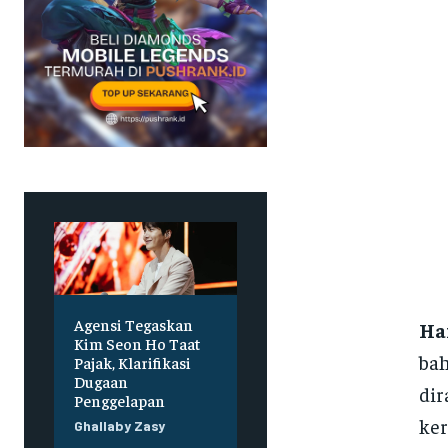
Agensi Tegaskan
Ha
Kim Seon Ho Taat
bah
Pajak, Klarifikasi
Dugaan
dir
Penggelapan
ker
Ghallaby Zasy