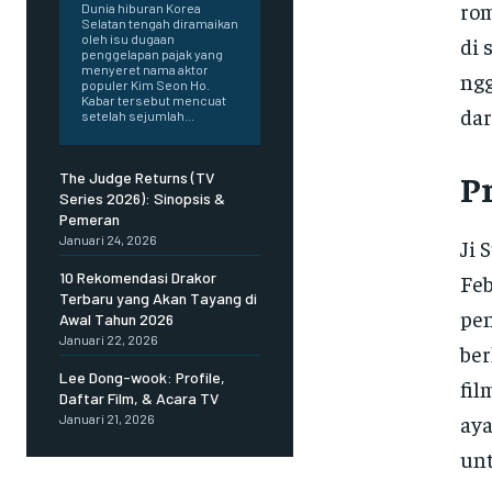
rom
Dunia hiburan Korea
Selatan tengah diramaikan
oleh isu dugaan
di 
penggelapan pajak yang
menyeret nama aktor
ngg
populer Kim Seon Ho.
Kabar tersebut mencuat
dar
setelah sejumlah...
Pr
The Judge Returns (TV
Series 2026): Sinopsis &
Pemeran
Januari 24, 2026
Ji 
10 Rekomendasi Drakor
Feb
Terbaru yang Akan Tayang di
pen
Awal Tahun 2026
Januari 22, 2026
ber
Lee Dong-wook: Profile,
fil
Daftar Film, & Acara TV
aya
Januari 21, 2026
unt