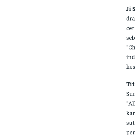
Ji
dra
cer
se
“Ch
ind
kes
Tit
Sun
“Al
kar
su
per