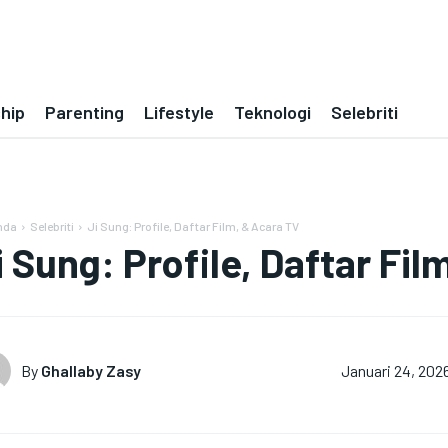
ship
Parenting
Lifestyle
Teknologi
Selebriti
nda
Selebriti
Ji Sung: Profile, Daftar Film, & Acara TV
i Sung: Profile, Daftar Fi
By
Ghallaby Zasy
Januari 24, 202