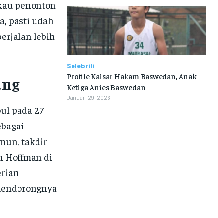
ukau penonton
a, pasti udah
erjalan lebih
Selebriti
Profile Kaisar Hakam Baswedan, Anak
ung
Ketiga Anies Baswedan
Januari 29, 2026
oul pada 27
ebagai
mun, takdir
in Hoffman di
erian
 mendorongnya