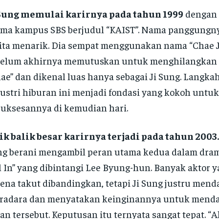
 Sung memulai karirnya pada tahun 1999
dengan 
ma kampus SBS berjudul “KAIST”. Nama panggungn
ita menarik. Dia sempat menggunakan nama “Chae J
belum akhirnya memutuskan untuk menghilangkan
ae” dan dikenal luas hanya sebagai Ji Sung. Langka
ustri hiburan ini menjadi fondasi yang kokoh untuk
uksesannya di kemudian hari.
ik balik besar karirnya terjadi pada tahun 2003.
g berani mengambil peran utama kedua dalam dram
l In” yang dibintangi Lee Byung-hun. Banyak aktor 
ena takut dibandingkan, tetapi Ji Sung justru mend
tradara dan menyatakan keinginannya untuk mend
an tersebut. Keputusan itu ternyata sangat tepat. “Al