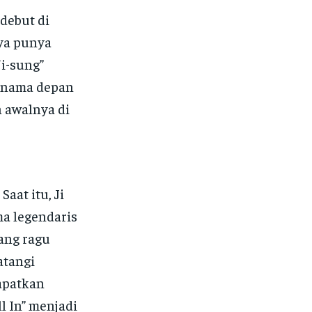
debut di
ya punya
i-sung”
 nama depan
h awalnya di
Saat itu, Ji
a legendaris
yang ragu
atangi
apatkan
l In” menjadi