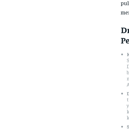
pul
men
D
Pe
D
A
t