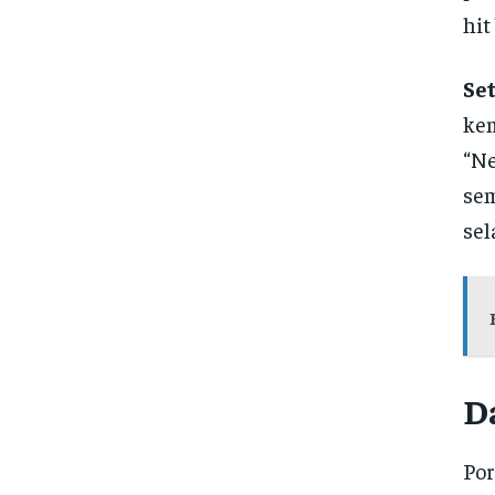
hit
Se
kem
“Ne
sem
sel
D
Por