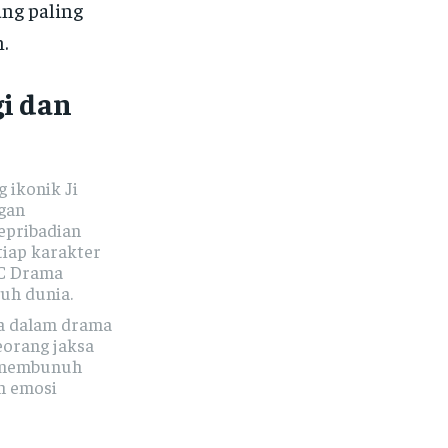
ang paling
.
i dan
g ikonik Ji
gan
kepribadian
tiap karakter
C Drama
ruh dunia.
ya dalam drama
eorang jaksa
h membunuh
h emosi