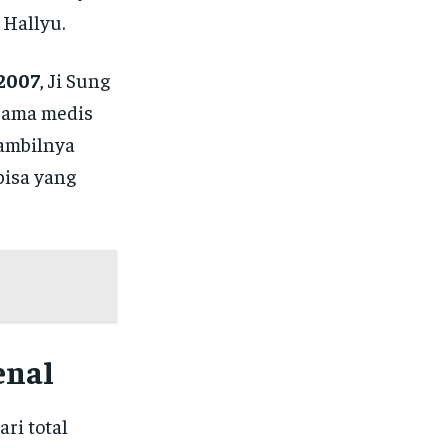
Hallyu.
 2007
, Ji Sung
drama medis
iambilnya
bisa yang
enal
ri total