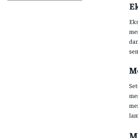
Ek
Eks
mem
dan
sem
M
Set
men
mem
lam
M