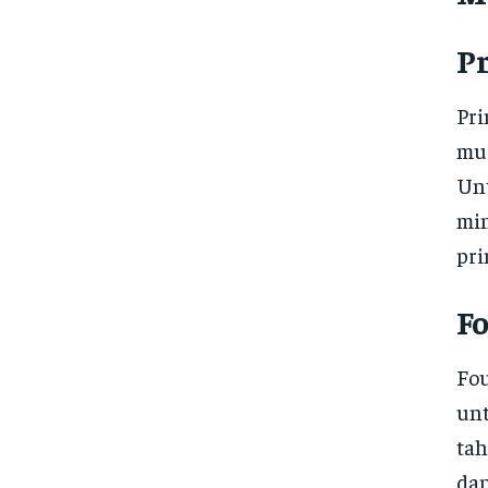
P
Pri
mus
Unt
min
pr
F
Fou
unt
tah
dan