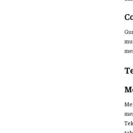
C
Gun
mud
men
T
M
Men
mem
Tek
tah