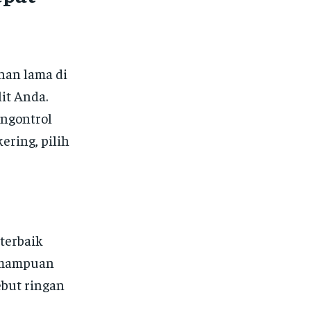
han lama di
it Anda.
ngontrol
ering, pilih
terbaik
kemampuan
ebut ringan