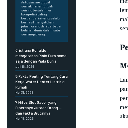
men
Antusiasme global
semakin memuncak
lem
seiring berjalannya
kompetisi paling
mak
bergengsi ini yang selalu
berhasil menyatukan
jutaan orang dari berbagai
sep
belahan dunia dalam satu
semangat yang...
P
Cristiano Ronaldo
mengatakan Piala Euro sama
saja dengan Piala Dunia
M
Juli 16, 2026
5 Fakta Penting Tentang Cara
La
Kerja Water Heater Listrik di
Rumah
pan
Mei 31, 2026
pem
7 Mitos Slot Gacor yang
men
Dipercaya Jutaan Orang —
dan Fakta Brutalnya
aka
Mei 15, 2026