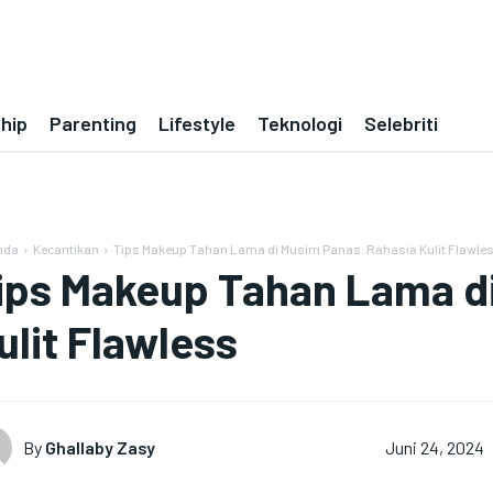
ship
Parenting
Lifestyle
Teknologi
Selebriti
nda
Kecantikan
Tips Makeup Tahan Lama di Musim Panas: Rahasia Kulit Flawle
ips Makeup Tahan Lama d
ulit Flawless
By
Ghallaby Zasy
Juni 24, 2024