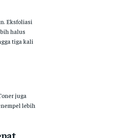
n. Eksfoliasi
bih halus
ga tiga kali
Toner juga
enempel lebih
epat