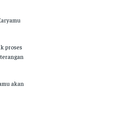
 Karyamu
uk proses
eterangan
asamu akan