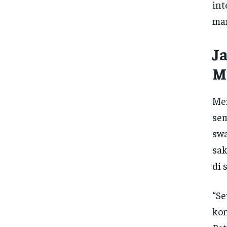
int
man
J
M
Men
sem
swa
sak
di 
“Se
kon