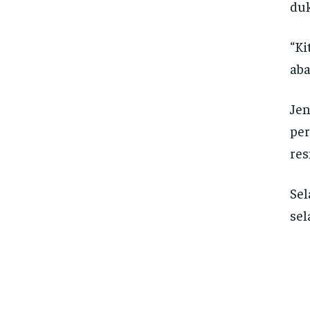
duk
“Ki
aba
Jen
pe
res
Sel
sel