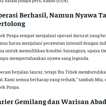
ty dalam jumpa pers, Kamis (10/4).
perasi Berhasil, Namun Nyawa T
ertolong
iek Puspa sempat menjalani operasi darurat yang ber
un harus menjalani perawatan intensif dengan in
a untuk memulihkan kondisi. Sayangnya, upaya ti
mpu mempertahankan nyawa sang legenda.
erasi berjalan lancar, tetapi Ibu Titiek membutuhka
al. Kami semua berharap yang terbaik,” tambah Mia,
iek Puspa.
arier Gemilang dan Warisan Abad