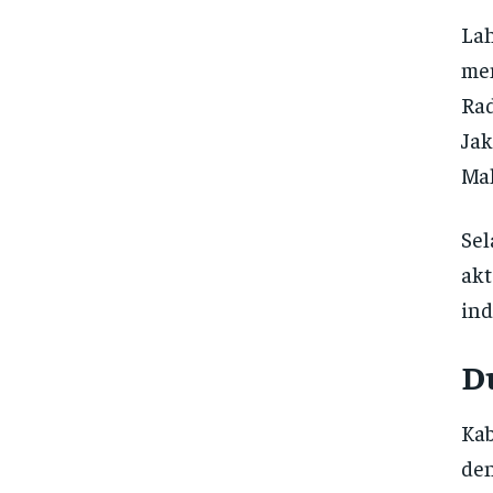
Lah
mem
Rad
Jak
Mal
Sel
akt
ind
Du
Ka
den