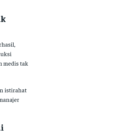
ak
hasil,
duksi
m medis tak
n istirahat
 manajer
i