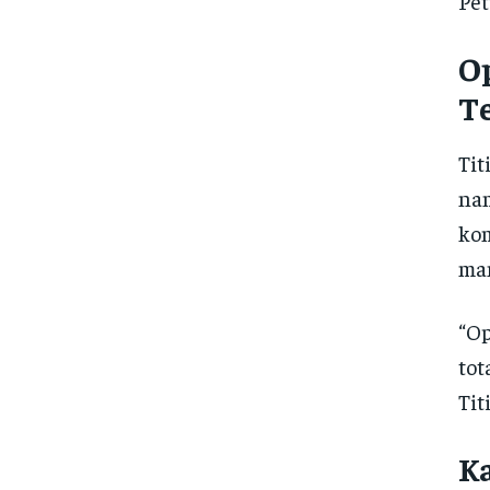
Pet
O
T
Tit
nam
kom
ma
“Op
tot
Tit
K