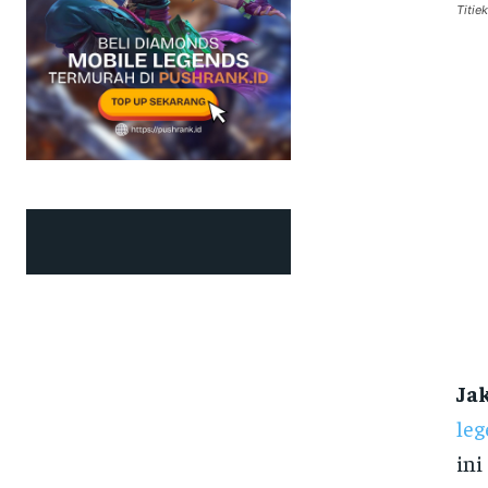
Titie
Jak
leg
ini