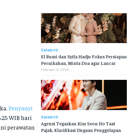
Selebriti
El Rumi dan Syifa Hadju Fokus Persiapan
Pernikahan, Minta Doa agar Lancar
Februari 12, 2026
ka.
Penyanyi
.25 WIB hari
Selebriti
Agensi Tegaskan Kim Seon Ho Taat
lani perawatan
Pajak, Klarifikasi Dugaan Penggelapan