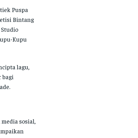
tiek Puspa
tisi Bintang
 Studio
“Kupu-Kupu
ncipta lagu,
r bagi
ade.
media sosial,
yampaikan