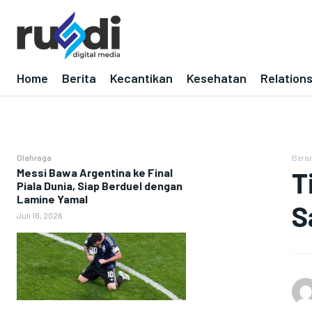
Home
Berita
Kecantikan
Kesehatan
Relation
Olahraga
Bera
Messi Bawa Argentina ke Final
T
Piala Dunia, Siap Berduel dengan
Lamine Yamal
S
Juli 16, 2026