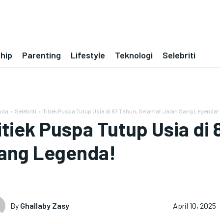
ship
Parenting
Lifestyle
Teknologi
Selebriti
nda
Selebriti
Titiek Puspa Tutup Usia di 87 Tahun, Selamat Jalan Sang Legenda!
itiek Puspa Tutup Usia di
ang Legenda!
By
Ghallaby Zasy
April 10, 2025