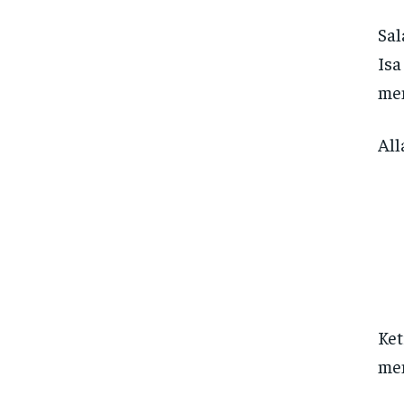
Sal
Isa
mem
All
Ket
mem