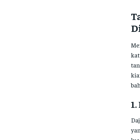
T
D
Men
kat
tan
kia
bah
1.
Daj
yan
lua