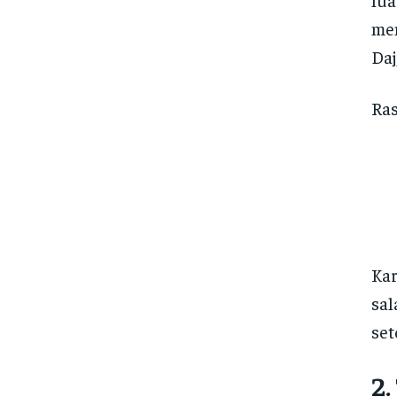
men
Daj
Ras
Kar
sal
set
2.