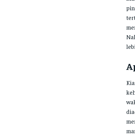
pin
ter
men
Nah
leb
A
Kia
keh
wak
dia
men
man