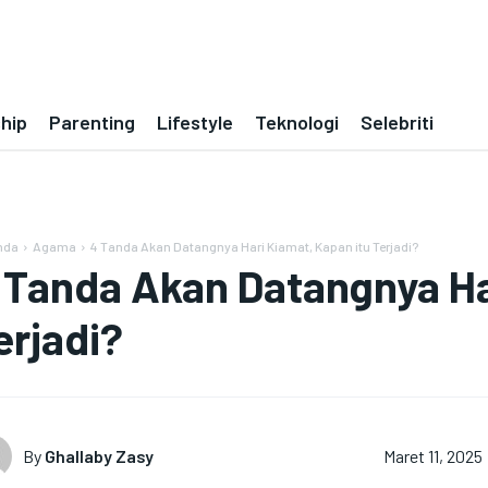
ship
Parenting
Lifestyle
Teknologi
Selebriti
nda
Agama
4 Tanda Akan Datangnya Hari Kiamat, Kapan itu Terjadi?
 Tanda Akan Datangnya Ha
erjadi?
By
Ghallaby Zasy
Maret 11, 2025