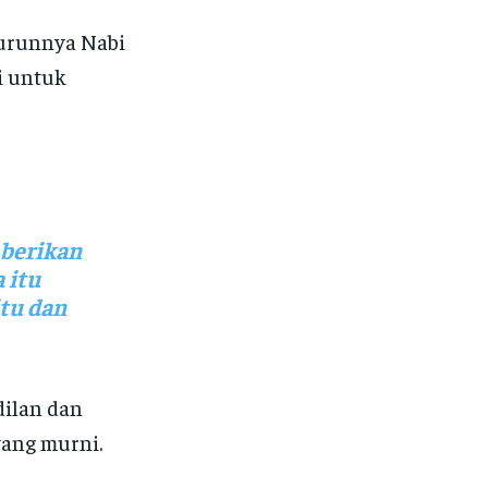
turunnya Nabi
i untuk
mberikan
 itu
tu dan
dilan dan
ang murni.