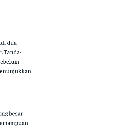
s
adi dua
r
. Tanda-
 sebelum
 menunjukkan
ong besar
 kemampuan