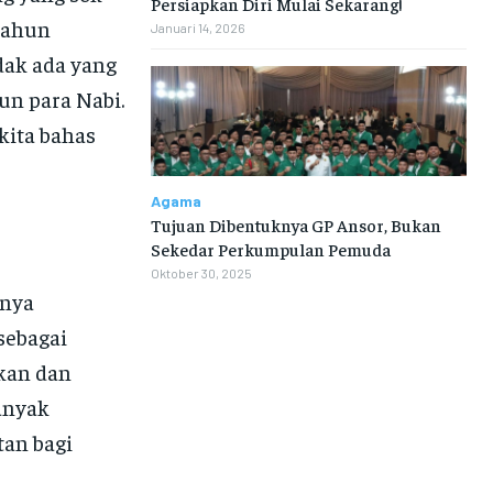
Persiapkan Diri Mulai Sekarang!
 tahun
Januari 14, 2026
dak ada yang
un para Nabi.
kita bahas
Agama
Tujuan Dibentuknya GP Ansor, Bukan
Sekedar Perkumpulan Pemuda
Oktober 30, 2025
rnya
sebagai
kan dan
banyak
tan bagi