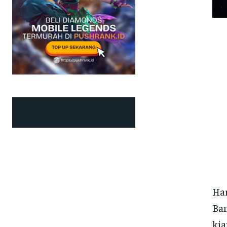
Har
Ban
kia