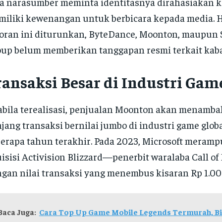
a narasumber meminta identitasnya dirahasiakan k
iliki kewenangan untuk berbicara kepada media. 
oran ini diturunkan, ByteDance, Moonton, maupun
up belum memberikan tanggapan resmi terkait kaba
ransaksi Besar di Industri Gam
bila terealisasi, penjualan Moonton akan menamba
jang transaksi bernilai jumbo di industri game glob
erapa tahun terakhir. Pada 2023, Microsoft meram
isisi Activision Blizzard—penerbit waralaba Call o
gan nilai transaksi yang menembus kisaran Rp 1.000
Baca Juga:
Cara Top Up Game Mobile Legends Termurah, Bi