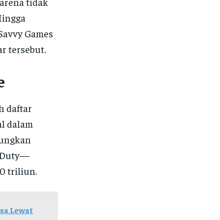
arena tidak
Hingga
 Savvy Games
r tersebut.
e
h daftar
al dalam
pungkan
f Duty—
 triliun.
sa Lewat