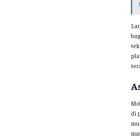
Lan
bag
tek
pla
ter
As
Mob
di 
mul
mas