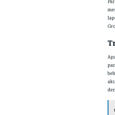
Par
mem
lap
Gro
T
Apa
pan
beb
aku
den