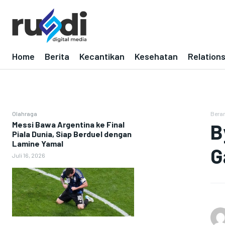
Home
Berita
Kecantikan
Kesehatan
Relation
Olahraga
Bera
Messi Bawa Argentina ke Final
B
Piala Dunia, Siap Berduel dengan
Lamine Yamal
G
Juli 16, 2026