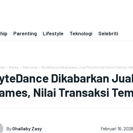
ship
Parenting
Lifestyle
Teknologi
Selebriti
nda
Berita
Teknologi
ByteDance Dikabarkan Jual Moonton ke Savvy Games, Nila
yteDance Dikabarkan Jua
ames, Nilai Transaksi Temb
By
Ghallaby Zasy
Februari 16, 202