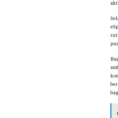
akt
Sel
eSp
rut
pun
Bag
amb
kom
ber
bag