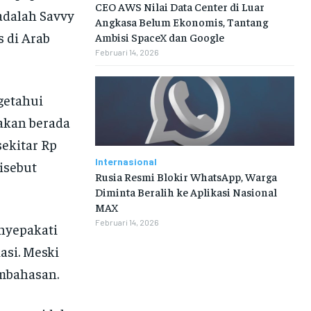
CEO AWS Nilai Data Center di Luar
adalah Savvy
Angkasa Belum Ekonomis, Tantang
 di Arab
Ambisi SpaceX dan Google
Februari 14, 2026
getahui
rakan berada
sekitar Rp
Internasional
disebut
Rusia Resmi Blokir WhatsApp, Warga
Diminta Beralih ke Aplikasi Nasional
MAX
Februari 14, 2026
nyepakati
asi. Meski
embahasan.