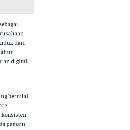
sebagai
Perusahaan
induk dari
 tahun
an digital.
ng bernilai
nre
a konsisten
sis pemain