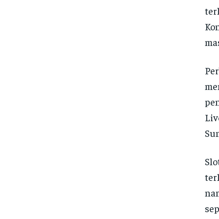
ter
Kon
mas
Per
men
pen
Liv
Sun
Slo
ter
nam
sep