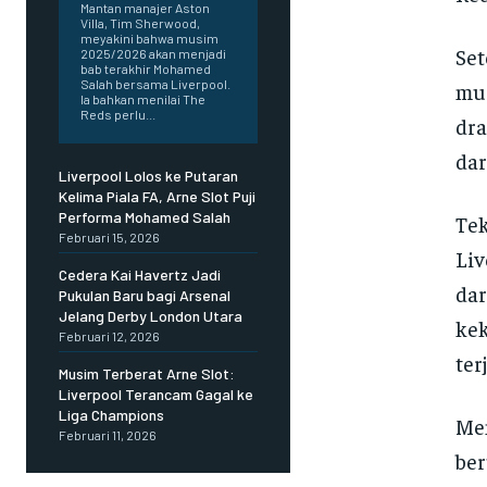
Mantan manajer Aston
Villa, Tim Sherwood,
meyakini bahwa musim
Set
2025/2026 akan menjadi
bab terakhir Mohamed
Salah bersama Liverpool.
mus
Ia bahkan menilai The
Reds perlu...
dra
dar
Liverpool Lolos ke Putaran
Kelima Piala FA, Arne Slot Puji
Performa Mohamed Salah
Tek
Februari 15, 2026
Liv
Cedera Kai Havertz Jadi
dar
Pukulan Baru bagi Arsenal
Jelang Derby London Utara
kek
Februari 12, 2026
ter
Musim Terberat Arne Slot:
Liverpool Terancam Gagal ke
Liga Champions
Mem
Februari 11, 2026
ber