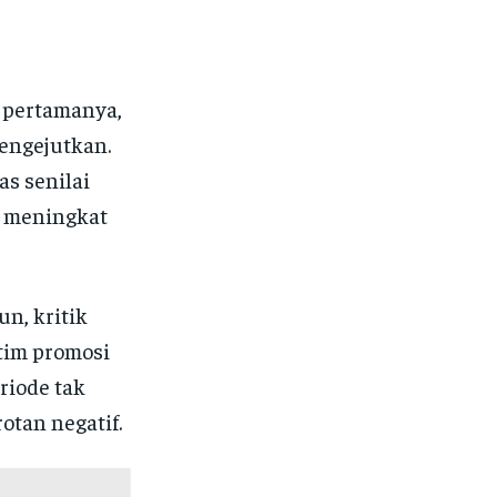
 pertamanya,
engejutkan.
s senilai
n meningkat
n, kritik
tim promosi
riode tak
tan negatif.