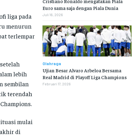
Cristiano Ronaldo mengatakan Piala
Euro sama saja dengan Piala Dunia
fi liga pada
Juli 16, 2026
stru menurun
pat terlempar
setelah
Olahraga
Ujian Besar Alvaro Arbeloa Bersama
alam lebih
Real Madrid di Playoff Liga Champions
an sembilan
Februari 17, 2026
tik terendah
a Champions.
ituasi mulai
akhir di