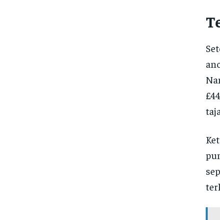
T
Set
anc
Nam
£44
taj
Ket
pun
sep
ter