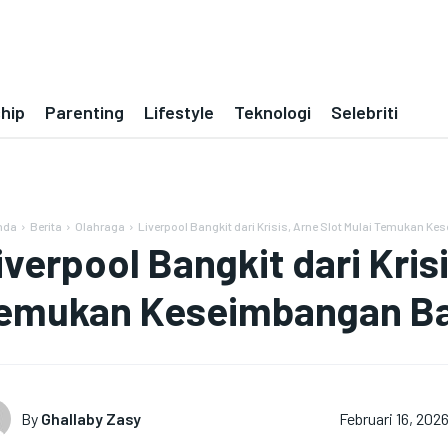
ship
Parenting
Lifestyle
Teknologi
Selebriti
nda
Berita
Olahraga
Liverpool Bangkit dari Krisis, Arne Slot Mulai Temukan K
iverpool Bangkit dari Krisi
emukan Keseimbangan B
By
Ghallaby Zasy
Februari 16, 202