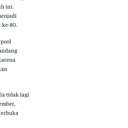
h ini.
menjadi
 ke-80.
rpool
tandang
 karena
kan
a tidak lagi
sember,
terbuka