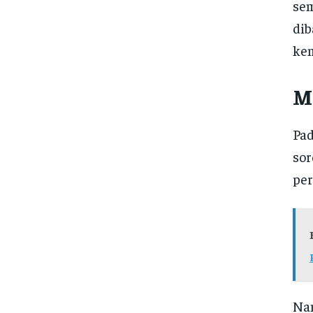
sem
dib
kem
M
Pad
sor
per
Nam