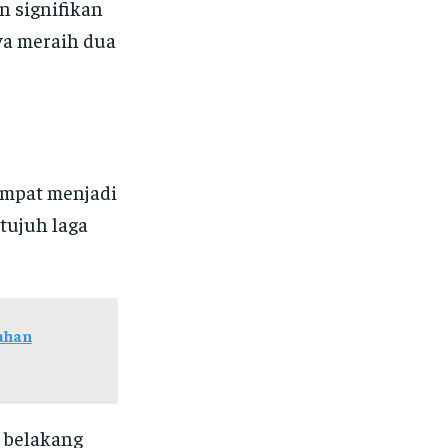
n signifikan
ya meraih dua
empat menjadi
tujuh laga
ahan
 belakang