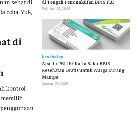
nan sehat di
di Tengah Penonaktifan BPJS PBI
Februari 12, 2026
a coba. Yuk,
at di
Kesehatan
Apa Itu PBI JK? Kartu Sakti BPJS
n
Kesehatan Gratis untuk Warga Kurang
Mampu!
Januari 31, 2026
h kontrol
 memilih
i penggunaan