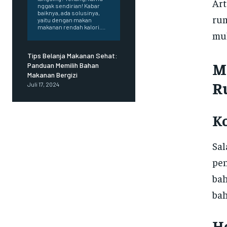
Art
nggak sendirian! Kabar
baiknya, ada solusinya,
rum
yaitu dengan makan
makanan rendah kalori....
mul
Tips Belanja Makanan Sehat:
M
Panduan Memilih Bahan
Makanan Bergizi
R
Juli 17, 2024
K
Sal
pen
bah
bah
H