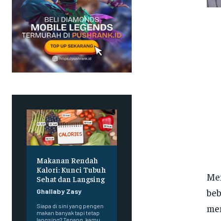
Makanan Rendah
Kalori: Kunci Tubuh
Men
Sehat dan Langsing
beb
Ghallaby Zasy
men
Siapa di sini yang pengen
makan banyak tapi tetap
langsing? Tenang, kamu