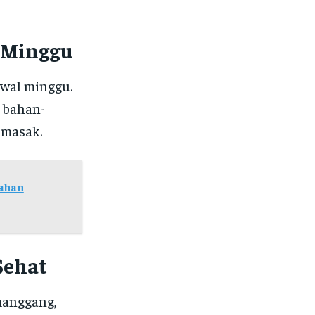
 Minggu
wal minggu.
n bahan-
emasak.
Bahan
Sehat
manggang,