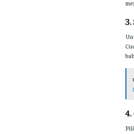
men
3
Unt
Cuc
bah
4
Pil