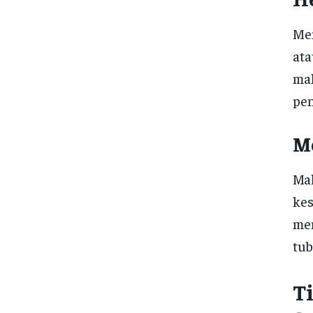
Mem
ata
mak
pen
M
Ma
kes
mem
tub
T