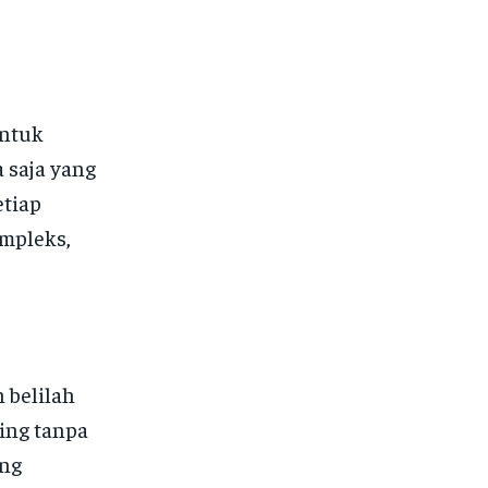
untuk
 saja yang
etiap
mpleks,
 belilah
ing tanpa
ang