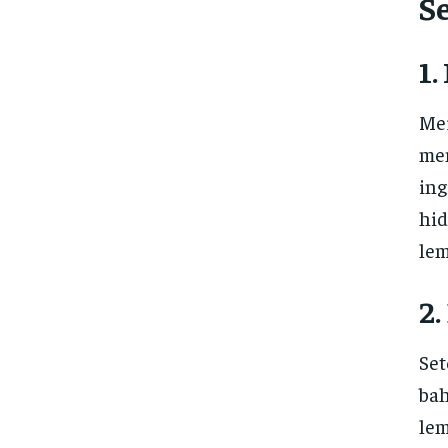
S
1
Me
me
ing
hid
lem
2
Set
bah
lem