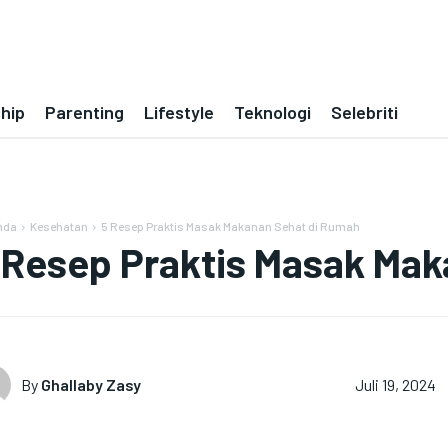
ship
Parenting
Lifestyle
Teknologi
Selebriti
nda
Kesehatan
5 Resep Praktis Masak Makanan Sehat di Rumah
 Resep Praktis Masak Ma
By
Ghallaby Zasy
Juli 19, 2024