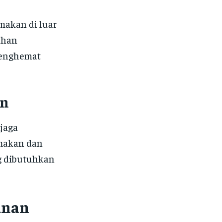
makan di luar
ahan
menghemat
an
jaga
 makan dan
g dibutuhkan
anan