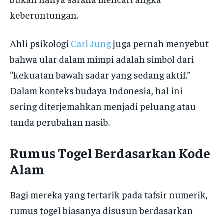
keberuntungan.
Ahli psikologi
Carl Jung
juga pernah menyebut
bahwa ular dalam mimpi adalah simbol dari
“kekuatan bawah sadar yang sedang aktif.”
Dalam konteks budaya Indonesia, hal ini
sering diterjemahkan menjadi peluang atau
tanda perubahan nasib.
Rumus Togel Berdasarkan Kode
Alam
Bagi mereka yang tertarik pada tafsir numerik,
rumus togel biasanya disusun berdasarkan