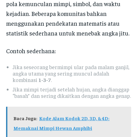
pola kemunculan mimpi, simbol, dan waktu
kejadian. Beberapa komunitas bahkan
menggunakan pendekatan matematis atau
statistik sederhana untuk menebak angka jitu.
Contoh sederhana:
Jika seseorang bermimpi ular pada malam ganjil,
angka utama yang sering muncul adalah
kombinasi
1-3-7
.
Jika mimpi terjadi setelah hujan, angka dianggap
“basah” dan sering dikaitkan dengan angka genap.
Baca Juga:
Kode Alam Kodok 2D, 3D, & 4D:
Memaknai Mimpi Hewan Amphibi