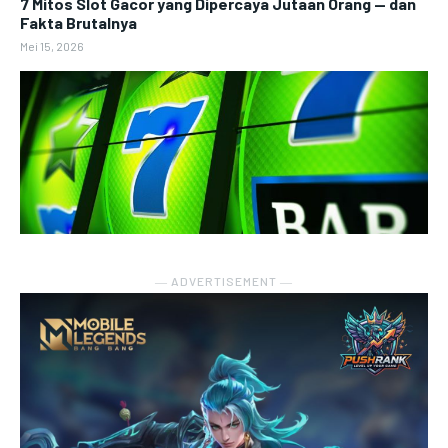
7 Mitos Slot Gacor yang Dipercaya Jutaan Orang — dan
Fakta Brutalnya
Mei 15, 2026
― ADVERTISEMENT ―