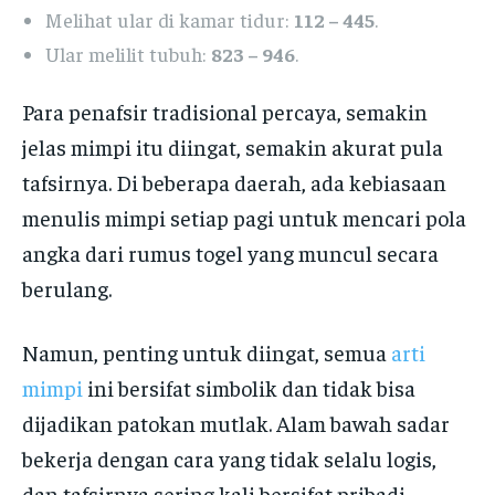
Melihat ular di kamar tidur:
112 – 445
.
Ular melilit tubuh:
823 – 946
.
Para penafsir tradisional percaya, semakin
jelas mimpi itu diingat, semakin akurat pula
tafsirnya. Di beberapa daerah, ada kebiasaan
menulis mimpi setiap pagi untuk mencari pola
angka dari rumus togel yang muncul secara
berulang.
Namun, penting untuk diingat, semua
arti
mimpi
ini bersifat simbolik dan tidak bisa
dijadikan patokan mutlak. Alam bawah sadar
bekerja dengan cara yang tidak selalu logis,
dan tafsirnya sering kali bersifat pribadi.