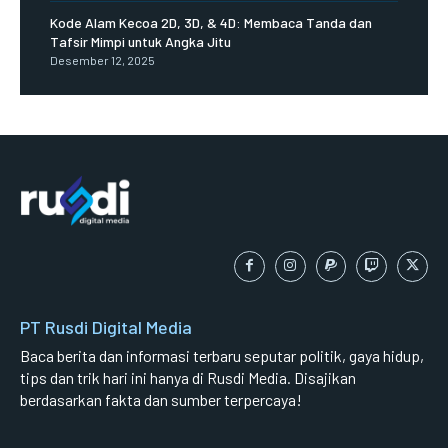
Kode Alam Kecoa 2D, 3D, & 4D: Membaca Tanda dan
Tafsir Mimpi untuk Angka Jitu
Desember 12, 2025
PT Rusdi Digital Media
Baca berita dan informasi terbaru seputar politik, gaya hidup,
tips dan trik hari ini hanya di Rusdi Media. Disajikan
berdasarkan fakta dan sumber terpercaya!