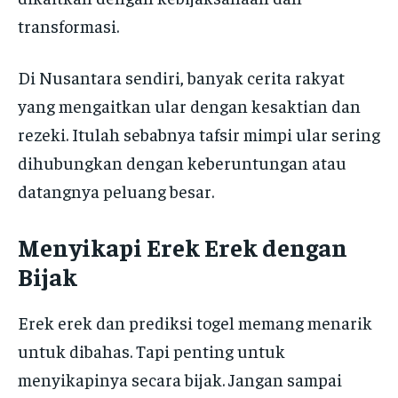
transformasi.
Di Nusantara sendiri, banyak cerita rakyat
yang mengaitkan ular dengan kesaktian dan
rezeki. Itulah sebabnya tafsir mimpi ular sering
dihubungkan dengan keberuntungan atau
datangnya peluang besar.
Menyikapi Erek Erek dengan
Bijak
Erek erek dan prediksi togel memang menarik
untuk dibahas. Tapi penting untuk
menyikapinya secara bijak. Jangan sampai