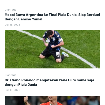
Olahraga
Messi Bawa Argentina ke Final Piala Dunia, Siap Berduel
dengan Lamine Yamal
Juli 16, 2026
Olahraga
Cristiano Ronaldo mengatakan Piala Euro sama saja
dengan Piala Dunia
Juli 16, 2026