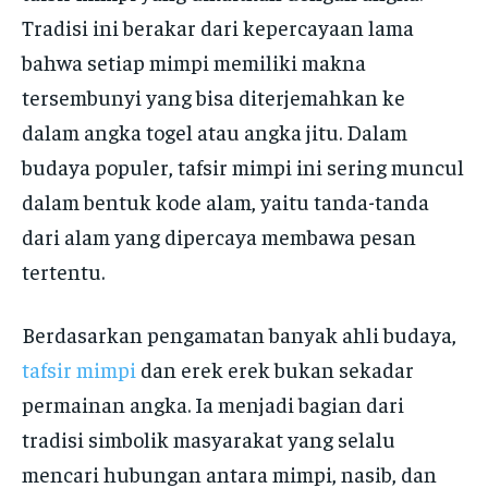
Tradisi ini berakar dari kepercayaan lama
bahwa setiap mimpi memiliki makna
tersembunyi yang bisa diterjemahkan ke
dalam angka togel atau angka jitu. Dalam
budaya populer, tafsir mimpi ini sering muncul
dalam bentuk kode alam, yaitu tanda-tanda
dari alam yang dipercaya membawa pesan
tertentu.
Berdasarkan pengamatan banyak ahli budaya,
tafsir mimpi
dan erek erek bukan sekadar
permainan angka. Ia menjadi bagian dari
tradisi simbolik masyarakat yang selalu
mencari hubungan antara mimpi, nasib, dan