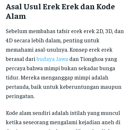
Asal Usul Erek Erek dan Kode
Alam
Sebelum membahas tafsir erek erek 2D, 3D, dan
4D secara lebih dalam, penting untuk
memahami asal-usulnya. Konsep erek erek
berasal dari
budaya Jawa
dan Tionghoa yang
percaya bahwa mimpi bukan sekadar bunga
tidur. Mereka menganggap mimpi adalah
pertanda, baik untuk keberuntungan maupun
peringatan.
Kode alam sendiri adalah istilah yang muncul
ketika seseorang mengalami kejadian aneh di