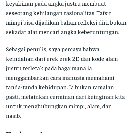
keyakinan pada angka justru membuat
seseorang kehilangan rasionalitas. Tafsir
mimpi bisa dijadikan bahan refleksi diri, bukan
sekadar alat mencari angka keberuntungan.
Sebagai penulis, saya percaya bahwa
keindahan dari erek erek 2D dan kode alam
justru terletak pada bagaimana ia
menggambarkan cara manusia memahami
tanda-tanda kehidupan. Ia bukan ramalan
pasti, melainkan cerminan dari keinginan kita
untuk menghubungkan mimpi, alam, dan
nasib.