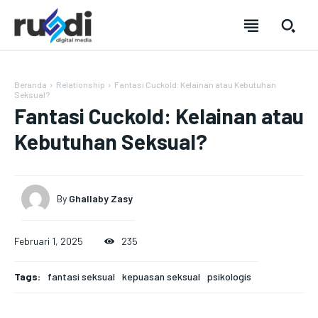
Beranda
Relationship
Fantasi Cuckold: Kelainan atau Kebutuhan
Seksual?
Fantasi Cuckold: Kelainan atau
Kebutuhan Seksual?
By
Ghallaby Zasy
Februari 1, 2025
235
Tags:
fantasi seksual
kepuasan seksual
psikologis
SUBSCRIBE
SUBSCRIBE
SUBSCRIBE
SUBSCRIBE
Welcome to Liberty Case
Welcome to Liberty Case
Welcome to Liberty Case
Welcome to Liberty Case