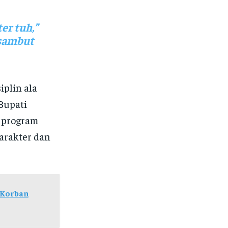
er tuh,”
isambut
iplin ala
Bupati
e program
arakter dan
 Korban