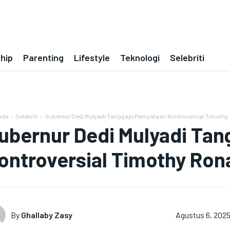
ship
Parenting
Lifestyle
Teknologi
Selebriti
nda
Selebriti
Gubernur Dedi Mulyadi Tanggapi Pernyataan Kontroversial Timoth
ubernur Dedi Mulyadi Tan
ontroversial Timothy Ron
By
Ghallaby Zasy
Agustus 6, 202