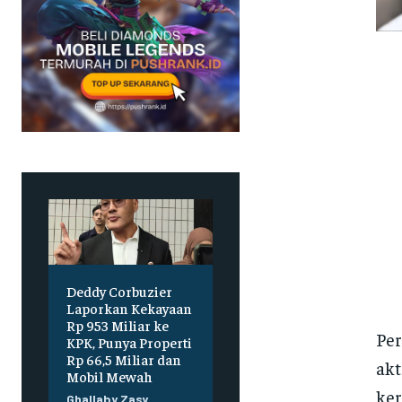
Deddy Corbuzier
Laporkan Kekayaan
Rp 953 Miliar ke
Per
KPK, Punya Properti
Rp 66,5 Miliar dan
akt
Mobil Mewah
ker
Ghallaby Zasy