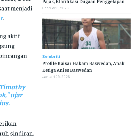
Pajak, Klarifikasi Dugaan Penggelapan
saat menjadi
Februari 1, 2026
er
.
ng aktif
gsung
rbincangan
Selebriti
Profile Kaisar Hakam Baswedan, Anak
Ketiga Anies Baswedan
Januari 29, 2026
 Timothy
k,” ujar
us.
erikan
uh sindiran.