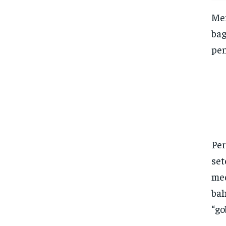
Men
bag
pen
Per
set
med
bah
“go