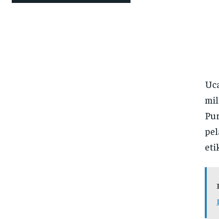
Uca
mil
Pur
pel
eti