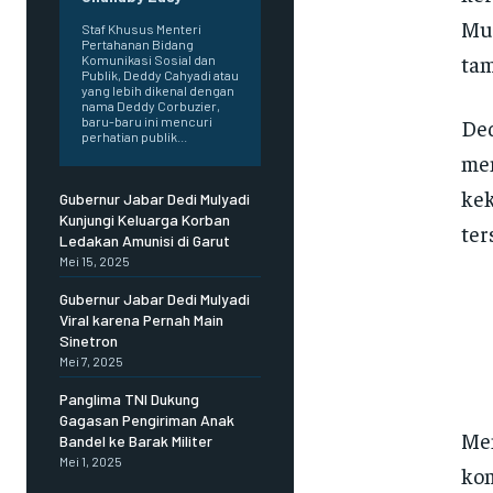
Mul
Staf Khusus Menteri
Pertahanan Bidang
tam
Komunikasi Sosial dan
Publik, Deddy Cahyadi atau
yang lebih dikenal dengan
nama Deddy Corbuzier,
Ded
baru-baru ini mencuri
perhatian publik...
me
kek
Gubernur Jabar Dedi Mulyadi
Kunjungi Keluarga Korban
ter
Ledakan Amunisi di Garut
Mei 15, 2025
Gubernur Jabar Dedi Mulyadi
Viral karena Pernah Main
Sinetron
Mei 7, 2025
Panglima TNI Dukung
Gagasan Pengiriman Anak
Men
Bandel ke Barak Militer
Mei 1, 2025
kom