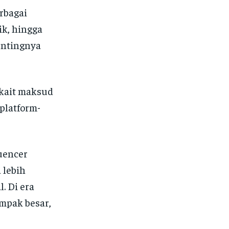
rbagai
ik, hingga
entingnya
rkait maksud
platform-
uencer
 lebih
. Di era
ampak besar,