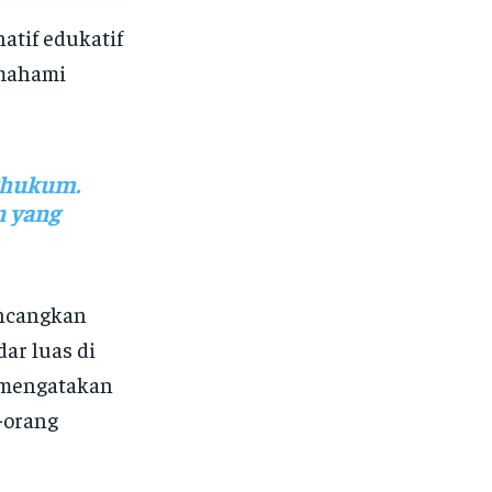
atif edukatif
emahami
ghukum.
n yang
incangkan
ar luas di
r mengatakan
-orang