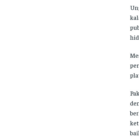
Ung
kal
pub
hid
Mes
per
pla
Pak
den
ber
ket
bai