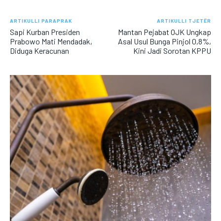
ARTIKULLI PARAPRAK
ARTIKULLI TJETËR
Sapi Kurban Presiden
Mantan Pejabat OJK Ungkap
Prabowo Mati Mendadak,
Asal Usul Bunga Pinjol 0,8%,
Diduga Keracunan
Kini Jadi Sorotan KPPU