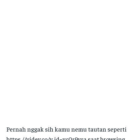
Pernah nggak sih kamu nemu tautan seperti
https //videy.co/v id=yc0r9yra saat browsing