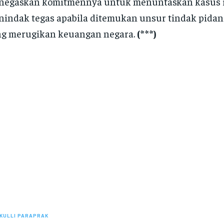
negaskan komitmennya untuk menuntaskan kasus i
indak tegas apabila ditemukan unsur tindak pidan
ng merugikan keuangan negara.
(***)
KULLI PARAPRAK