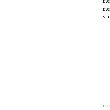
me
men
ya
ARTI