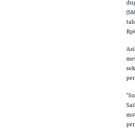
dug
(SM
tah
Rp6
Asi
men
sek
pen
“Su
Sai
mot
pen