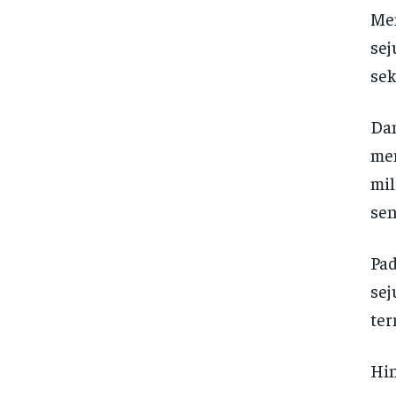
Men
sej
sek
Dan
men
mil
sen
Pad
sej
ter
Hin