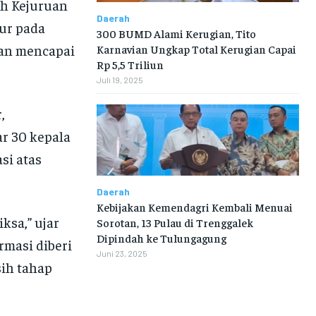
ah Kejuruan
Daerah
ur pada
300 BUMD Alami Kerugian, Tito
kan mencapai
Karnavian Ungkap Total Kerugian Capai
Rp 5,5 Triliun
Juli 19, 2025
,
r 30 kepala
si atas
Daerah
Kebijakan Kemendagri Kembali Menuai
ksa,” ujar
Sorotan, 13 Pulau di Trenggalek
Dipindah ke Tulungagung
rmasi diberi
Juni 23, 2025
sih tahap