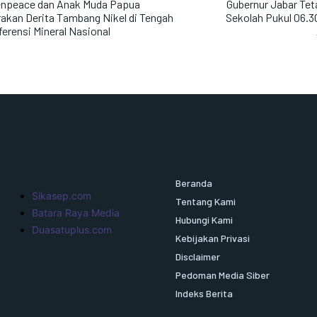
enpeace dan Anak Muda Papua
Gubernur Jabar Te
akan Derita Tambang Nikel di Tengah
Sekolah Pukul 06.3
erensi Mineral Nasional
Beranda
Sikasep.com
Tentang Kami
Batara Raya Media
Hubungi Kami
Duasatuplus.com
Kebijakan Privasi
Disclaimer
Pedoman Media Siber
Indeks Berita