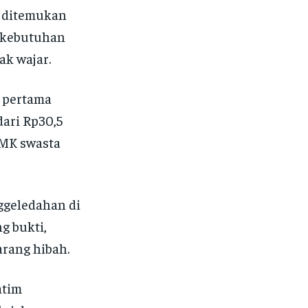
 ditemukan
n kebutuhan
ak wajar.
t pertama
ari Rp30,5
SMK swasta
ggeledahan di
g bukti,
rang hibah.
atim