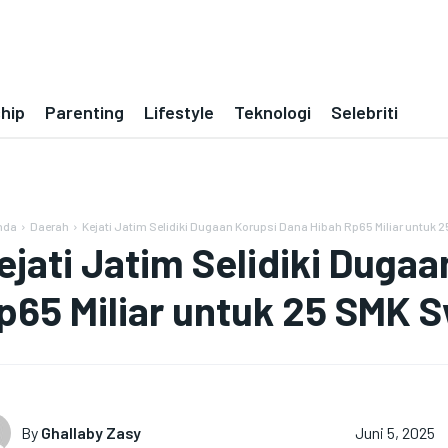
ship
Parenting
Lifestyle
Teknologi
Selebriti
nda
Daerah
Kejati Jatim Selidiki Dugaan Korupsi Dana Hibah Rp65 Miliar untuk 2
ejati Jatim Selidiki Duga
p65 Miliar untuk 25 SMK 
By
Ghallaby Zasy
Juni 5, 2025