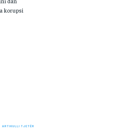
ni dan
a korupsi
ARTIKULLI TJETËR