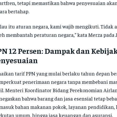
rtfren, tetapi memastikan bahwa penyesuaian aka
ara bertahap.
lau itu aturan negara, kami wajib mengikuti. Tidak 
eh membantah peraturan negara,” kata Merza pada J
PN 12 Persen: Dampak dan Kebija
enyesuaian
aikan tarif PPN yang mulai berlaku tahun depan be
mperkuat penerimaan negara tanpa membebani ma
il. Menteri Koordinator Bidang Perekonomian Airla
egaskan bahwa barang dan jasa esensial tetap beba
masuk bahan makanan pokok, layanan pendidikan, 
kutan umum, hingga jasa keuangan dan asuransi.