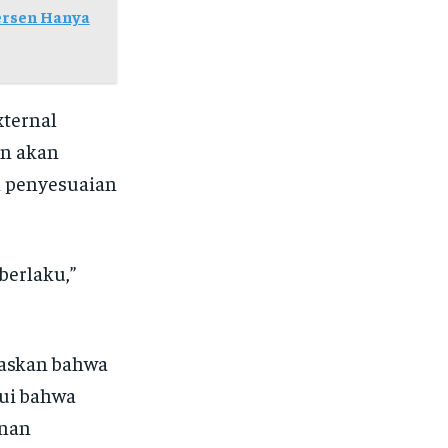
ersen Hanya
xternal
an akan
n penyesuaian
berlaku,”
gaskan bahwa
kui bahwa
anan