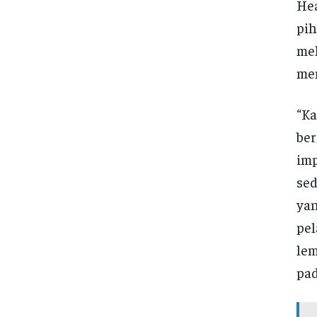
Hea
pih
mel
men
“Ka
ber
imp
se
yan
pel
lem
pad