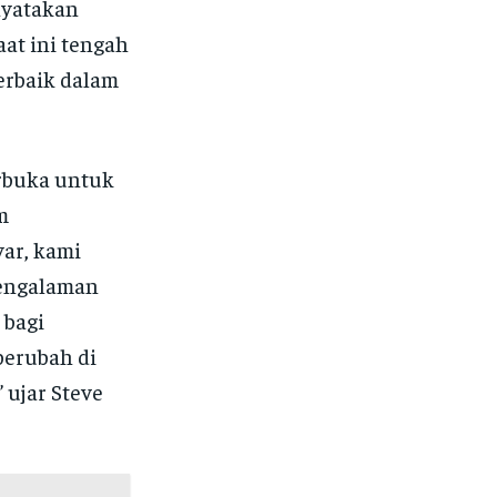
nyatakan
at ini tengah
erbaik dalam
rbuka untuk
m
ar, kami
pengalaman
 bagi
berubah di
 ujar Steve