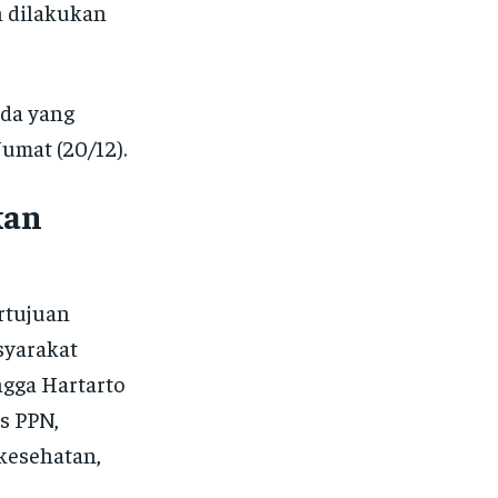
n dilakukan
ada yang
umat (20/12).
kan
rtujuan
syarakat
ngga Hartarto
s PPN,
kesehatan,