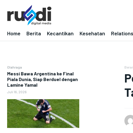
Home
Berita
Kecantikan
Kesehatan
Relation
Olahraga
Bera
Messi Bawa Argentina ke Final
P
Piala Dunia, Siap Berduel dengan
Lamine Yamal
T
Juli 16, 2026