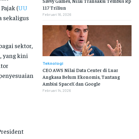
Savvy Games, Nilai Transaksi Tembus Rp
Pajak (
UU
117 Triliun
Februari 16, 2026
 sekaligus
agai sektor,
, yang kini
Teknologi
tor
CEO AWS Nilai Data Center di Luar
 penyesuaian
Angkasa Belum Ekonomis, Tantang
Ambisi SpaceX dan Google
Februari 14, 2026
President