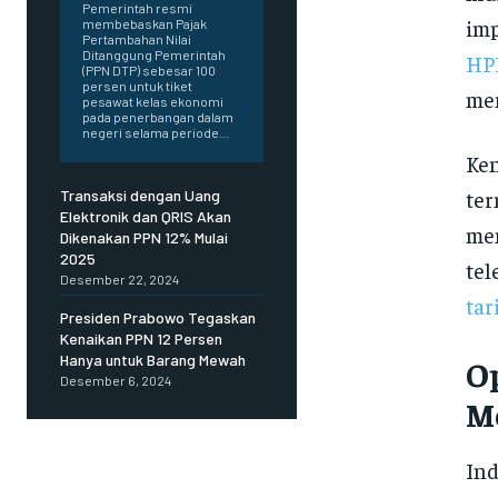
Pemerintah resmi
imp
membebaskan Pajak
Pertambahan Nilai
Ditanggung Pemerintah
HP
(PPN DTP) sebesar 100
persen untuk tiket
mem
pesawat kelas ekonomi
pada penerbangan dalam
negeri selama periode...
Ken
ter
Transaksi dengan Uang
Elektronik dan QRIS Akan
men
Dikenakan PPN 12% Mulai
2025
tel
Desember 22, 2024
tar
Presiden Prabowo Tegaskan
Kenaikan PPN 12 Persen
Hanya untuk Barang Mewah
O
Desember 6, 2024
M
Ind