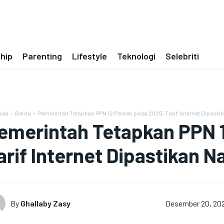
ship
Parenting
Lifestyle
Teknologi
Selebriti
nda
Berita
Pemerintah Tetapkan PPN 12 Persen pada 2025, Tarif Internet Dipasti
emerintah Tetapkan PPN 
arif Internet Dipastikan N
By
Ghallaby Zasy
Desember 20, 20