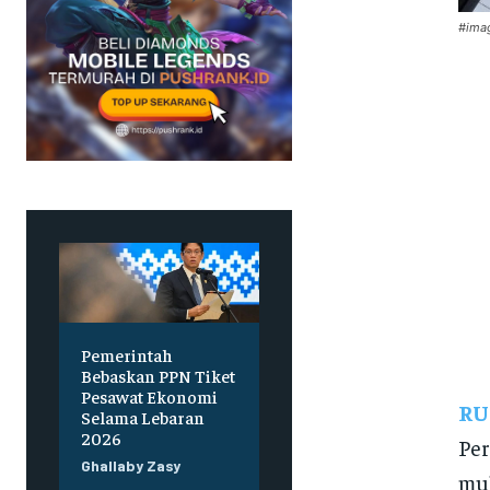
#imag
Pemerintah
Bebaskan PPN Tiket
Pesawat Ekonomi
RU
Selama Lebaran
2026
Per
Ghallaby Zasy
mul