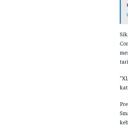
Sik
Com
men
tar
“XL
kat
Pre
Sma
keb