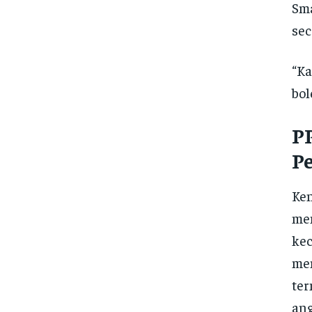
Sma
sec
“Ka
bol
P
P
Ken
me
kec
men
ter
ang