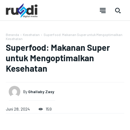
Beranda
Kesehatan
Superfood: Makanan Super untuk Mengoptimalkan
Kesehatan
Superfood: Makanan Super
untuk Mengoptimalkan
Kesehatan
By
Ghallaby Zasy
Juni 28, 2024
159
SUBSCRIBE
SUBSCRIBE
SUBSCRIBE
SUBSCRIBE