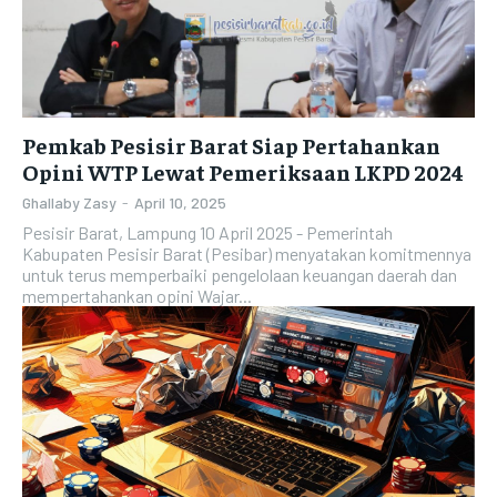
Pemkab Pesisir Barat Siap Pertahankan
Opini WTP Lewat Pemeriksaan LKPD 2024
Ghallaby Zasy
-
April 10, 2025
Pesisir Barat, Lampung 10 April 2025 - Pemerintah
Kabupaten Pesisir Barat (Pesibar) menyatakan komitmennya
untuk terus memperbaiki pengelolaan keuangan daerah dan
mempertahankan opini Wajar...