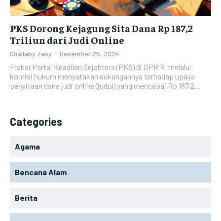
PKS Dorong Kejagung Sita Dana Rp 187,2
Triliun dari Judi Online
Ghallaby Zasy
-
Desember 25, 2024
Fraksi Partai Keadilan Sejahtera (PKS) di DPR RI melalui
komisi hukum menyatakan dukungannya terhadap upaya
penyitaan dana judi online (judol) yang mencapai Rp 187,2...
Categories
Agama
Bencana Alam
Berita