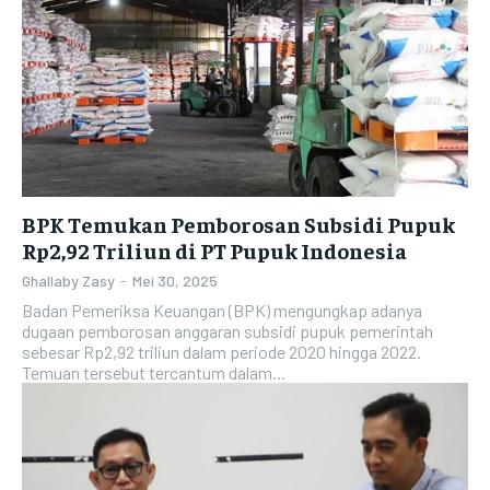
BPK Temukan Pemborosan Subsidi Pupuk
Rp2,92 Triliun di PT Pupuk Indonesia
Ghallaby Zasy
-
Mei 30, 2025
Badan Pemeriksa Keuangan (BPK) mengungkap adanya
dugaan pemborosan anggaran subsidi pupuk pemerintah
sebesar Rp2,92 triliun dalam periode 2020 hingga 2022.
Temuan tersebut tercantum dalam...