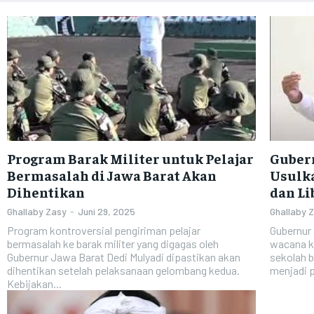
Program Barak Militer untuk Pelajar
Guber
Bermasalah di Jawa Barat Akan
Usulk
Dihentikan
dan Li
Ghallaby Zasy
-
Juni 29, 2025
Ghallaby 
Program kontroversial pengiriman pelajar
Gubernur 
bermasalah ke barak militer yang digagas oleh
wacana k
Gubernur Jawa Barat Dedi Mulyadi dipastikan akan
sekolah b
dihentikan setelah pelaksanaan gelombang kedua.
menjadi p
Kebijakan...