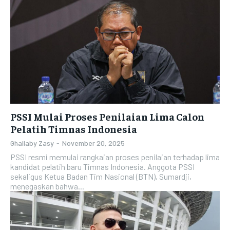
PSSI Mulai Proses Penilaian Lima Calon
Pelatih Timnas Indonesia
Ghallaby Zasy
-
November 20, 2025
PSSI resmi memulai rangkaian proses penilaian terhadap lima
kandidat pelatih baru Timnas Indonesia. Anggota PSSI
sekaligus Ketua Badan Tim Nasional (BTN), Sumardji,
menegaskan bahwa...