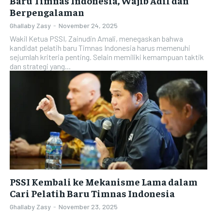
Baru Timnas Indonesia, Wajib Adil dan
Berpengalaman
Ghallaby Zasy
-
November 24, 2025
Wakil Ketua PSSI, Zainudin Amali, menegaskan bahwa
kandidat pelatih baru Timnas Indonesia harus memenuhi
sejumlah kriteria penting. Selain memiliki kemampuan taktik
dan strategi yang...
PSSI Kembali ke Mekanisme Lama dalam
Cari Pelatih Baru Timnas Indonesia
Ghallaby Zasy
-
November 23, 2025