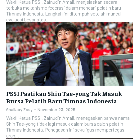
Wakil Ketua PSSI, Zainudin Amali, menjelaskan secara
terbuka mekanisme federasi dalam mencari pelatih baru
Timnas Indonesia. Langkah ini ditempuh setelah muncul
evaluasi besar atas...
PSSI Pastikan Shin Tae-yong Tak Masuk
Bursa Pelatih Baru Timnas Indonesia
Ghallaby Zasy
-
November 23, 2025
Wakil Ketua PSSI, Zainudin Amali, menegaskan bahwa nama
Shin Tae-yong tidak lagi masuk dalam bursa calon pelatih
Timnas Indonesia. Penegasan ini sekaligus mempertegas
arah...