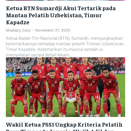
Ketua BTN Sumardji Akui Tertarik pada
Mantan Pelatih Uzbekistan, Timur
Kapadze
Ghallaby Zasy
-
November 27, 2025
Ketua Badan Tim Nasional (BTN), Sumardji, mengungkapkan
ketertarikannya terhadap mantan pelatih Timnas Uzbekistan,
Timur Kapadze. Ketertarikan itu muncul setelah ia
mempelajari secara detail rekam...
Wakil Ketua PSSI Ungkap Kriteria Pelatih