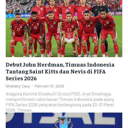
Debut John Herdman, Timnas Indonesia
Tantang Saint Kitts dan Nevis di FIFA
Series 2026
Ghallaby Zasy
-
Februari 10, 2026
Anggota Komite Eksekutif (Exco) PSSI, Arya Sinulingga,
mengonfirmasi calon lawan Timnas Indonesia pada ajang
FIFA Series 2026 yang akan berlangsung pada 23–31 Maret
2026. Timnas...