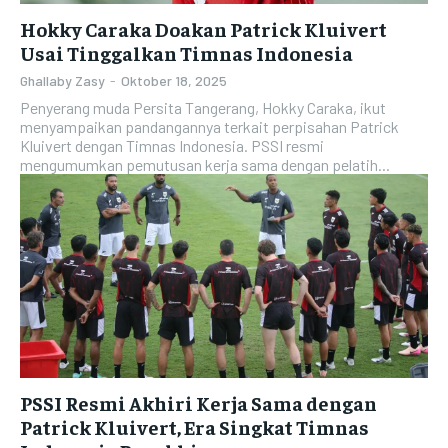
Hokky Caraka Doakan Patrick Kluivert
Usai Tinggalkan Timnas Indonesia
Ghallaby Zasy
-
Oktober 18, 2025
Penyerang muda Persita Tangerang, Hokky Caraka, ikut
menyampaikan pandangannya terkait perpisahan Patrick
Kluivert dengan Timnas Indonesia. PSSI resmi
mengumumkan pemutusan kerja sama dengan pelatih...
PSSI Resmi Akhiri Kerja Sama dengan
Patrick Kluivert, Era Singkat Timnas