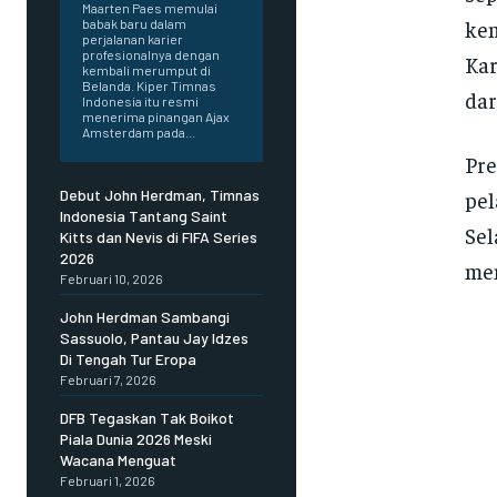
Maarten Paes memulai
kem
babak baru dalam
perjalanan karier
profesionalnya dengan
Kar
kembali merumput di
Belanda. Kiper Timnas
dar
Indonesia itu resmi
menerima pinangan Ajax
Amsterdam pada...
Pre
pel
Debut John Herdman, Timnas
Indonesia Tantang Saint
Sel
Kitts dan Nevis di FIFA Series
2026
men
Februari 10, 2026
John Herdman Sambangi
Sassuolo, Pantau Jay Idzes
Di Tengah Tur Eropa
Februari 7, 2026
DFB Tegaskan Tak Boikot
Piala Dunia 2026 Meski
Wacana Menguat
Februari 1, 2026