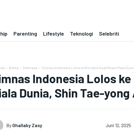
ship
Parenting
Lifestyle
Teknologi
Selebriti
nda
Berita
Olahraga
Timnas Indonesia Lolos ke Ronde 4 Kualifikasi Piala Duni
imnas Indonesia Lolos ke 
iala Dunia, Shin Tae-yong
By
Ghallaby Zasy
Juni 12, 2025