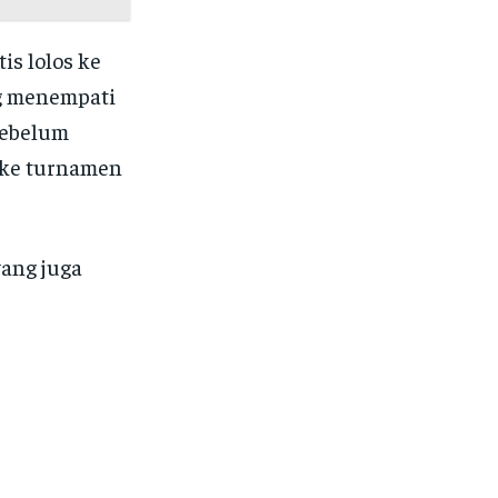
is lolos ke
ng menempati
sebelum
r ke turnamen
yang juga