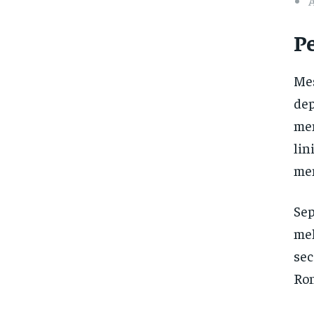
P
Mes
dep
men
lin
men
Sep
mel
sec
Ron