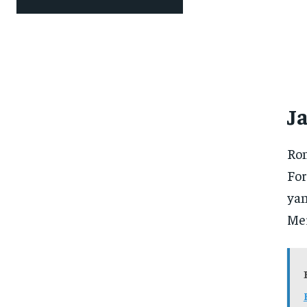
J
Ron
For
yan
Mer