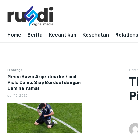
Home
Berita
Kecantikan
Kesehatan
Relation
Olahraga
Bera
Messi Bawa Argentina ke Final
T
Piala Dunia, Siap Berduel dengan
Lamine Yamal
P
Juli 16, 2026