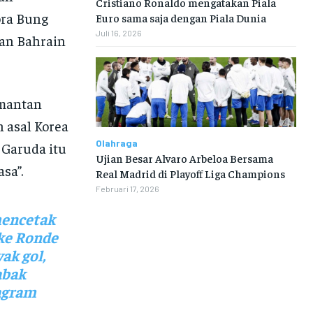
Cristiano Ronaldo mengatakan Piala
ora Bung
Euro sama saja dengan Piala Dunia
Juli 16, 2026
han Bahrain
 mantan
ih asal Korea
Olahraga
 Garuda itu
Ujian Besar Alvaro Arbeloa Bersama
sa”.
Real Madrid di Playoff Liga Champions
Februari 17, 2026
mencetak
 ke Ronde
ak gol,
abak
tagram