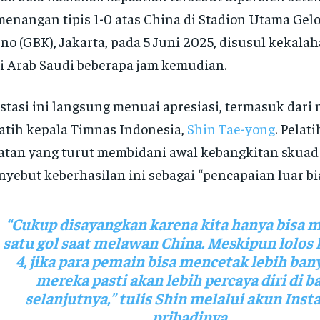
enangan tipis 1-0 atas China di Stadion Utama Gel
no (GBK), Jakarta, pada 5 Juni 2025, disusul kekala
i Arab Saudi beberapa jam kemudian.
stasi ini langsung menuai apresiasi, termasuk dari
atih kepala Timnas Indonesia,
Shin Tae-yong
. Pelat
atan yang turut membidani awal kebangkitan skuad
yebut keberhasilan ini sebagai “pencapaian luar bia
“Cukup disayangkan karena kita hanya bisa 
satu gol saat melawan China. Meskipun lolos
4, jika para pemain bisa mencetak lebih bany
mereka pasti akan lebih percaya diri di b
selanjutnya,” tulis Shin melalui akun Ins
pribadinya.