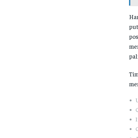
Han
put
pos
men
pal
Tim
mem