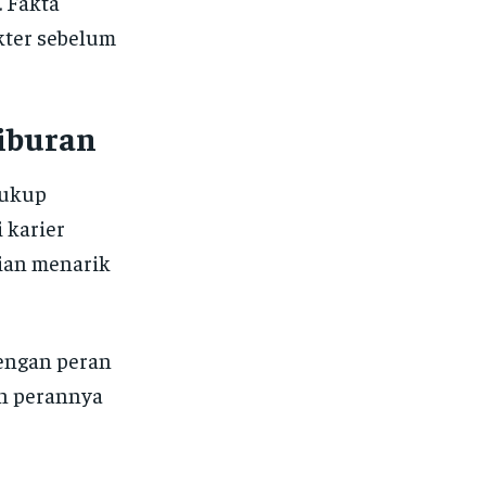
 Fakta
kter sebelum
Hiburan
cukup
 karier
ian menarik
dengan peran
n perannya