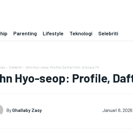
ship
Parenting
Lifestyle
Teknologi
Selebriti
nda
Selebriti
Ahn Hyo-seop: Profile, Daftar Film, & Acara TV
hn Hyo-seop: Profile, Daf
By
Ghallaby Zasy
Januari 6, 2026