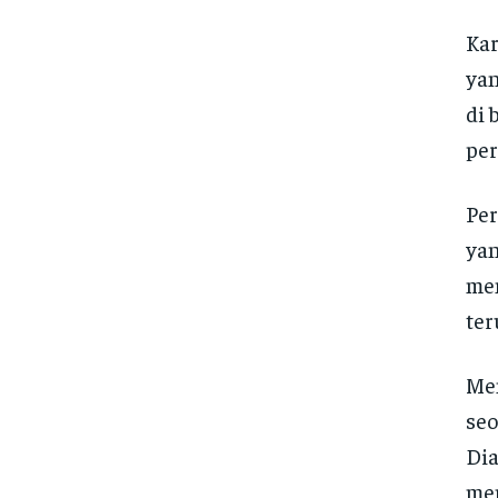
Kar
yan
di 
per
Per
yan
mem
ter
Men
seo
Dia
me