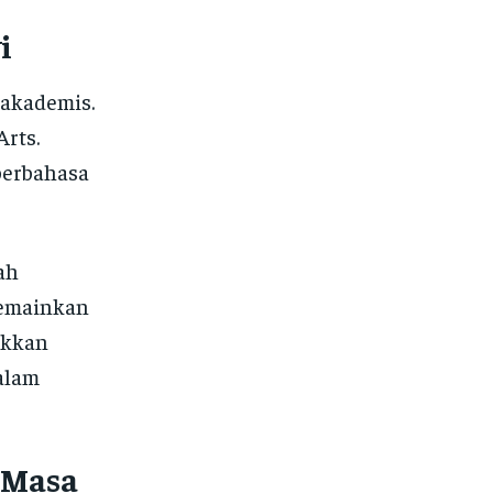
i
 akademis.
Arts.
berbahasa
ah
memainkan
ukkan
alam
 Masa