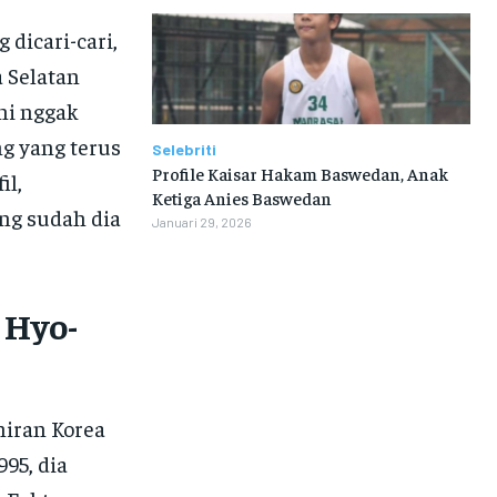
dicari-cari,
 Selatan
ni nggak
g yang terus
Selebriti
Profile Kaisar Hakam Baswedan, Anak
il,
Ketiga Anies Baswedan
ang sudah dia
Januari 29, 2026
 Hyo-
hiran Korea
995, dia