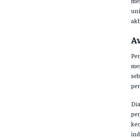
men
uni
akh
Aw
Per
men
seb
per
Dia
pe
kec
ind