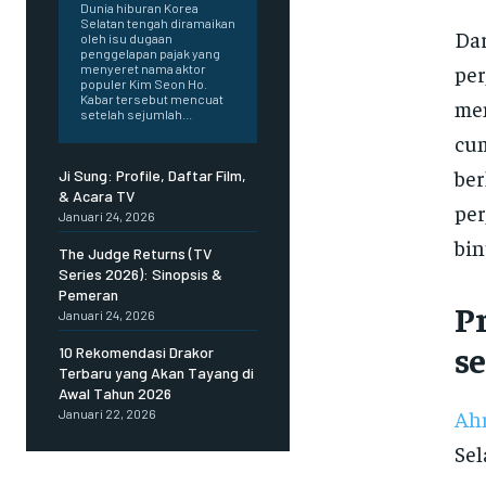
Dunia hiburan Korea
Selatan tengah diramaikan
Dar
oleh isu dugaan
penggelapan pajak yang
per
menyeret nama aktor
populer Kim Seon Ho.
Kabar tersebut mencuat
mem
setelah sejumlah...
cum
ber
Ji Sung: Profile, Daftar Film,
& Acara TV
per
Januari 24, 2026
bin
The Judge Returns (TV
Series 2026): Sinopsis &
Pemeran
P
Januari 24, 2026
s
10 Rekomendasi Drakor
Terbaru yang Akan Tayang di
Awal Tahun 2026
Ah
Januari 22, 2026
Sel