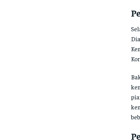
P
Sel
Dia
Kem
Kor
Bak
ke
pia
kem
beb
P