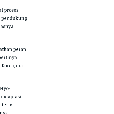
ui proses
an pendukung
rasnya
patkan peran
pertinya
 Korea, dia
 Hyo-
radaptasi.
 terus
nnya