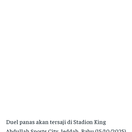
Duel panas akan tersaji di Stadion King
Abdullah Sports City, Jeddah, Rabu (15/10/2025)