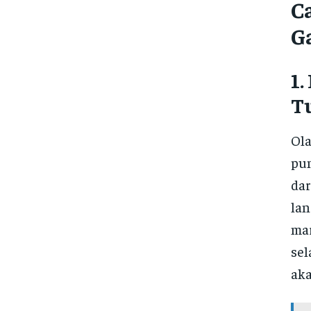
C
G
1.
T
Ola
pun
dar
lan
mar
sel
aka