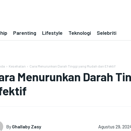
ship
Parenting
Lifestyle
Teknologi
Selebriti
nda
Kesehatan
Cara Menurunkan Darah Tinggi yang Mudah dan Efektif
ara Menurunkan Darah Ti
fektif
By
Ghallaby Zasy
Agustus 29, 202