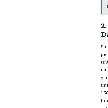
2
D
Suk
pen
tub
men
yan
unt
1.5
lho
seh