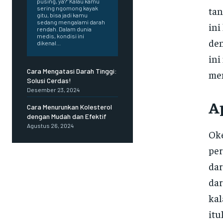
pusing, ya?" Kalau kamu
tan
sering ngomong kayak
gitu, bisa jadi kamu
sedang mengalami darah
ini
rendah. Dalam dunia
medis, kondisi ini
den
dikenal...
ini
Cara Mengatasi Darah Tinggi:
men
Solusi Cerdas!
Desember 23, 2024
A
Cara Menurunkan Kolesterol
dengan Mudah dan Efektif
Agustus 26, 2024
Oke
per
dar
dar
kal
itu