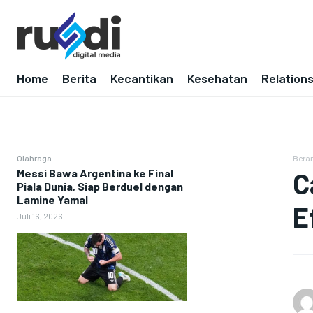
Home
Berita
Kecantikan
Kesehatan
Relation
Olahraga
Bera
Messi Bawa Argentina ke Final
C
Piala Dunia, Siap Berduel dengan
Lamine Yamal
E
Juli 16, 2026