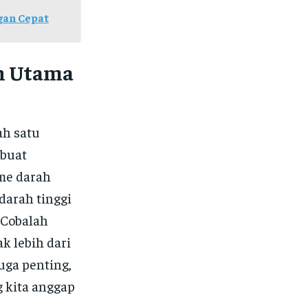
gan Cepat
h Utama
ah satu
mbuat
me darah
darah tinggi
 Cobalah
k lebih dari
uga penting,
 kita anggap