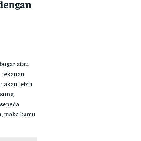
 dengan
bugar atau
n tekanan
u akan lebih
gsung
ersepeda
en, maka kamu