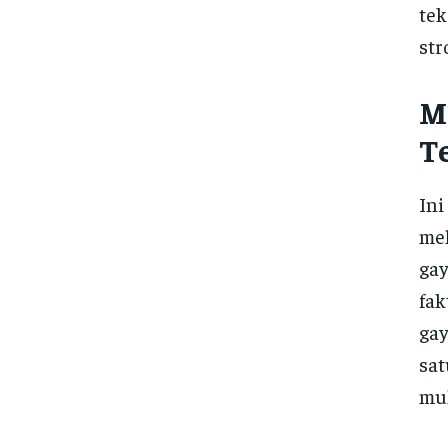
tek
str
M
T
Ini
mel
gay
fak
gay
sat
mul