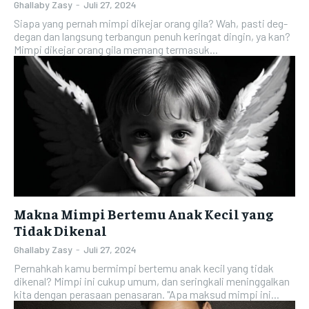
Ghallaby Zasy
-
Juli 27, 2024
Siapa yang pernah mimpi dikejar orang gila? Wah, pasti deg-
degan dan langsung terbangun penuh keringat dingin, ya kan?
Mimpi dikejar orang gila memang termasuk...
Makna Mimpi Bertemu Anak Kecil yang
Tidak Dikenal
Ghallaby Zasy
-
Juli 27, 2024
Pernahkah kamu bermimpi bertemu anak kecil yang tidak
dikenal? Mimpi ini cukup umum, dan seringkali meninggalkan
kita dengan perasaan penasaran. "Apa maksud mimpi ini...