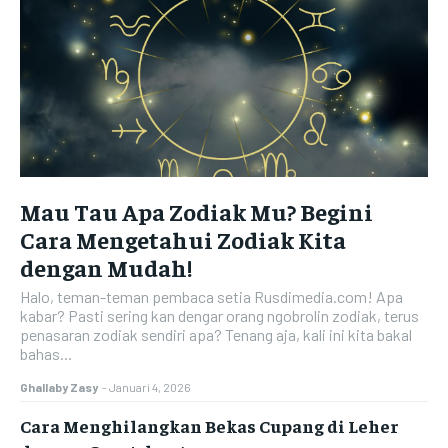
Mau Tau Apa Zodiak Mu? Begini
Cara Mengetahui Zodiak Kita
dengan Mudah!
Halo, teman-teman pembaca setia Rusdimedia.com! Apa
kabar? Pasti sering kan dengar orang ngobrolin zodiak, terus
penasaran zodiak sendiri apa? Tenang aja, kali ini kita bakal
bahas...
Ghallaby Zasy
-
Januari 4, 2026
Cara Menghilangkan Bekas Cupang di Leher