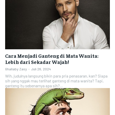
Cara Menjadi Ganteng di Mata Wanita:
Lebih dari Sekadar Wajah!
Ghallaby Zasy
-
Juli 26, 2024
Wih, judulnya langsung bikin para pria penasaran, kan? Siapa
sih yang nggak mau terlihat ganteng di mata wanita? Tapi,
ganteng itu sebenarnya apa sih?...