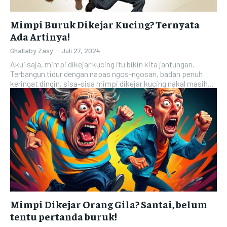
Mimpi Buruk Dikejar Kucing? Ternyata
Ada Artinya!
Ghallaby Zasy
-
Juli 27, 2024
Akui saja, mimpi dikejar kucing itu bikin kita jantungan.
Terbangun tidur dengan napas ngos-ngosan, badan penuh
keringat dingin, sisa-sisa mimpi dikejar kucing nakal masih...
Mimpi Dikejar Orang Gila? Santai, belum
tentu pertanda buruk!