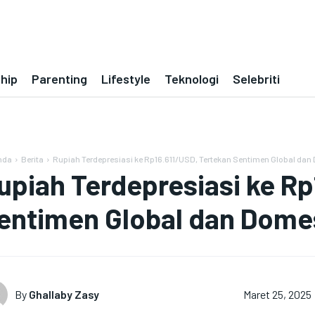
ship
Parenting
Lifestyle
Teknologi
Selebriti
nda
Berita
Rupiah Terdepresiasi ke Rp16.611/USD, Tertekan Sentimen Global dan
upiah Terdepresiasi ke Rp
entimen Global dan Dome
By
Ghallaby Zasy
Maret 25, 2025