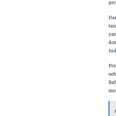
per
Dar
tan
yan
dom
Ind
Pe
seb
Bah
men