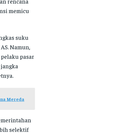
kan rencana
ensi memicu
angkas suku
 AS. Namun,
 pelaku pasar
 jangka
tnya.
ina Mereda
emerintahan
ih selektif