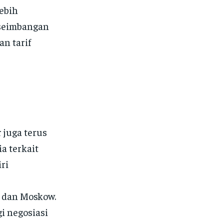
lebih
kseimbangan
n tarif
 juga terus
a terkait
ri
v dan Moskow.
i negosiasi