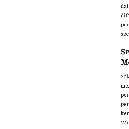
dal
dif
per
sec
S
M
Sel
mem
per
pem
kem
Was