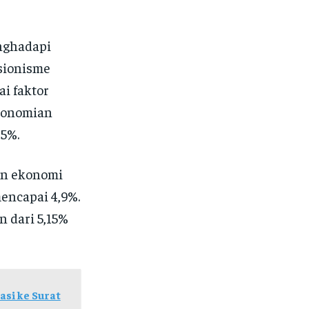
enghadapi
sionisme
ai faktor
ekonomian
 5%.
n ekonomi
encapai 4,9%.
 dari 5,15%
si ke Surat