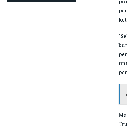
pro
pen
ket
“Se
bun
pen
unt
pen
Mes
Tru