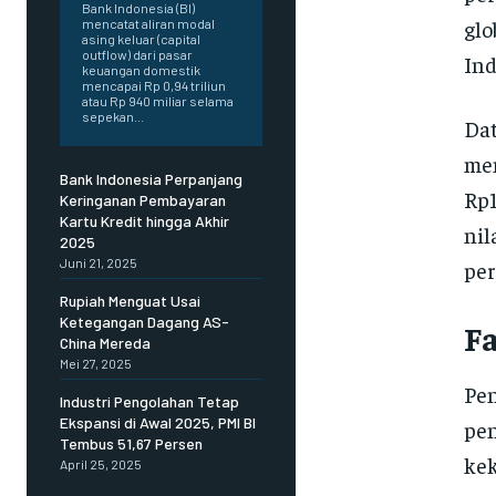
Bank Indonesia (BI)
glo
mencatat aliran modal
asing keluar (capital
outflow) dari pasar
Ind
keuangan domestik
mencapai Rp 0,94 triliun
atau Rp 940 miliar selama
sepekan...
Dat
men
Bank Indonesia Perpanjang
Rp1
Keringanan Pembayaran
Kartu Kredit hingga Akhir
nil
2025
Juni 21, 2025
per
Rupiah Menguat Usai
Ketegangan Dagang AS-
F
China Mereda
Mei 27, 2025
Pen
Industri Pengolahan Tetap
Ekspansi di Awal 2025, PMI BI
pen
Tembus 51,67 Persen
kek
April 25, 2025