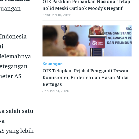
OJK Pastikan Perbankan Nasional Tetap
euangan
Solid Meski Outlook Moody’s Negatif
Februari 10, 2026
 Indonesia
ai
 Melemahnya
Keuangan
 ketegangan
OJK Tetapkan Pejabat Pengganti Dewan
eter AS.
Komisioner, Friderica dan Hasan Mulai
Bertugas
Januari 31, 2026
a salah satu
ya
S yang lebih