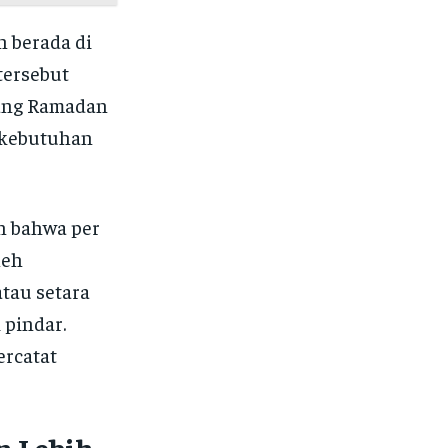
h berada di
tersebut
lang Ramadan
 kebutuhan
n bahwa per
leh
atau setara
 pindar.
ercatat
n Lebih