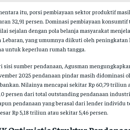
entara itu, porsi pembiayaan sektor produktif masi
aran 32,91 persen. Dominasi pembiayaan konsumtif 
ilai sejalan dengan pola belanja masyarakat menje
 Lebaran, yang umumnya diikuti oleh peningkatan
a untuk keperluan rumah tangga.
ri sisi sumber pendanaan, Agusman mengungkapka
ember 2025 pendanaan pindar masih didominasi o
bankan. Nilainya mencapai sekitar Rp 60,79 triliun 
10 persen dari total outstanding pendanaan industri
pun pendanaan yang berasal dari lender individu t
esar Rp 5,18 triliun atau sekitar 5,46 persen.
JK Optimistis Struktur Pendanaa