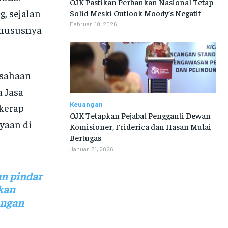
OJK Pastikan Perbankan Nasional Tetap
g, sejalan
Solid Meski Outlook Moody’s Negatif
Februari 10, 2026
khususnya
usahaan
 Jasa
Keuangan
kerap
OJK Tetapkan Pejabat Pengganti Dewan
yaan di
Komisioner, Friderica dan Hasan Mulai
Bertugas
Januari 31, 2026
n pindar
kan
angan