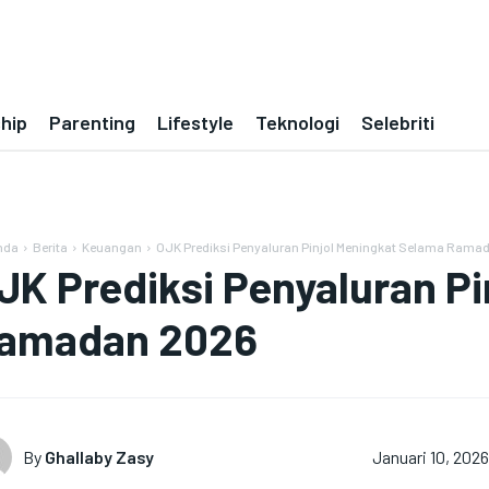
ship
Parenting
Lifestyle
Teknologi
Selebriti
nda
Berita
Keuangan
OJK Prediksi Penyaluran Pinjol Meningkat Selama Rama
JK Prediksi Penyaluran P
amadan 2026
By
Ghallaby Zasy
Januari 10, 2026