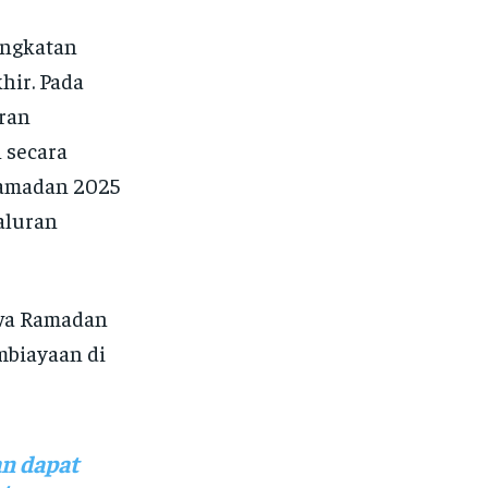
ingkatan
hir. Pada
ran
 secara
Ramadan 2025
aluran
hwa Ramadan
mbiayaan di
n dapat