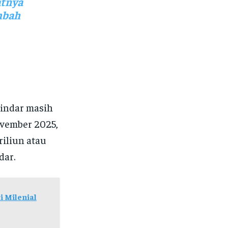
atnya
mbah
pindar masih
ovember 2025,
iliun atau
dar.
 Milenial