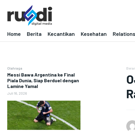
Home
Berita
Kecantikan
Kesehatan
Relation
Olahraga
Bera
Messi Bawa Argentina ke Final
O
Piala Dunia, Siap Berduel dengan
Lamine Yamal
R
Juli 16, 2026