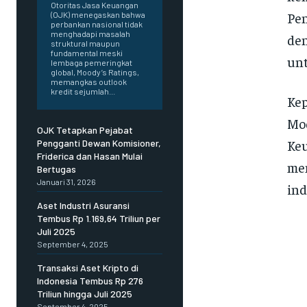
Otoritas Jasa Keuangan
Pen
(OJK) menegaskan bahwa
perbankan nasional tidak
menghadapi masalah
de
struktural maupun
fundamental meski
unt
lembaga pemeringkat
global, Moody’s Ratings,
memangkas outlook
kredit sejumlah...
Kep
Mod
OJK Tetapkan Pejabat
Ke
Pengganti Dewan Komisioner,
Friderica dan Hasan Mulai
me
Bertugas
Januari 31, 2026
ind
Aset Industri Asuransi
Tembus Rp 1.169,64 Triliun per
Juli 2025
September 4, 2025
Transaksi Aset Kripto di
Indonesia Tembus Rp 276
Triliun hingga Juli 2025
September 4, 2025