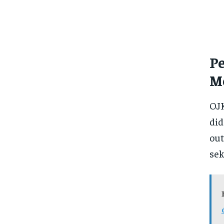
P
M
OJK
did
out
sek