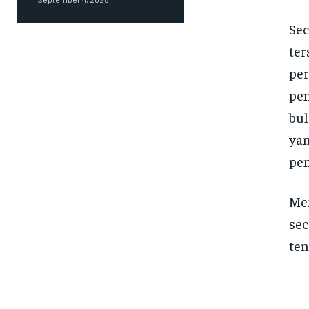
Sec
ter
per
pen
bul
yan
pen
Men
sec
ten