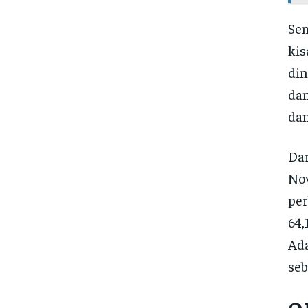
Sem
kis
din
dan
dan
Da
Nov
per
64,
Ada
seb
O