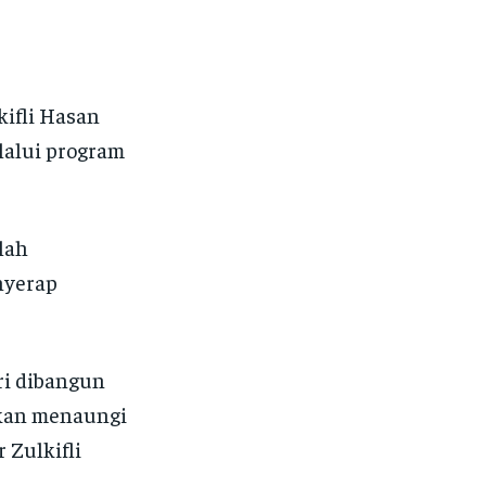
kifli Hasan
lalui program
lah
nyerap
ri dibangun
akan menaungi
 Zulkifli