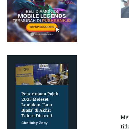
Penerimaan Pajak
2025 Meleset,
Lonjakan “Luar
Biasa” di Akhir
Tahun Disoroti
Me
Ghallaby Zasy
tid