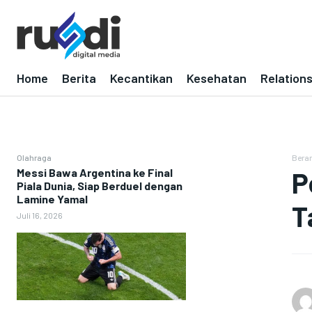
Home
Berita
Kecantikan
Kesehatan
Relation
Olahraga
Bera
Messi Bawa Argentina ke Final
P
Piala Dunia, Siap Berduel dengan
Lamine Yamal
T
Juli 16, 2026