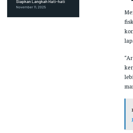
Siapkan Langkah Hati-hati
November 11, 2025
Men
fis
kon
lap
“Ar
ker
leb
man