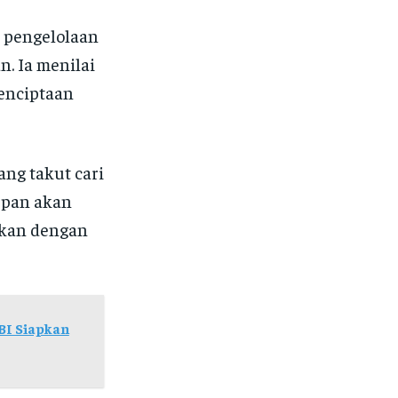
 pengelolaan
n. Ia menilai
enciptaan
ang takut cari
epan akan
ankan dengan
BI Siapkan