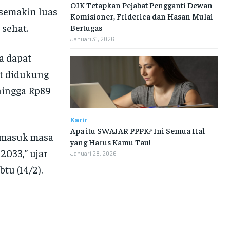
OJK Tetapkan Pejabat Pengganti Dewan
 semakin luas
Komisioner, Friderica dan Hasan Mulai
 sehat.
Bertugas
Januari 31, 2026
a dapat
ut didukung
hingga Rp89
Karir
Apa itu SWAJAR PPPK? Ini Semua Hal
a masuk masa
yang Harus Kamu Tau!
2033,” ujar
Januari 28, 2026
tu (14/2).