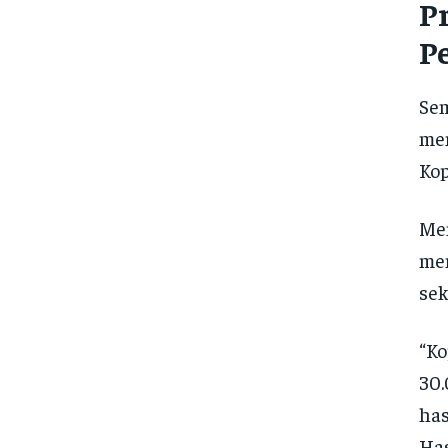
P
P
Sem
men
Kop
Men
mem
sek
“Ko
30.
has
Ha