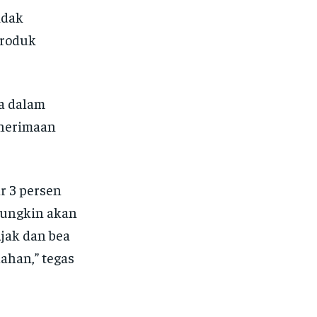
idak
Produk
da dalam
enerimaan
r 3 persen
 mungkin akan
ajak dan bea
lahan,” tegas