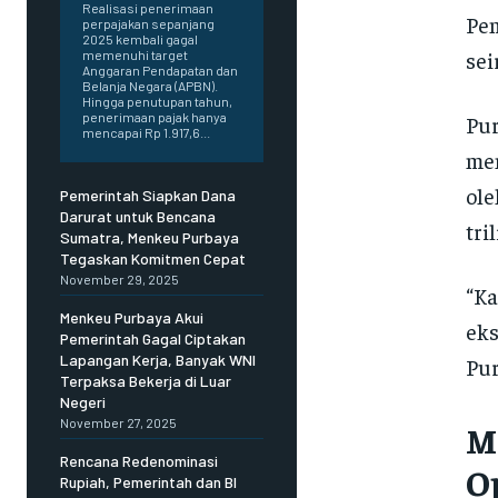
Realisasi penerimaan
Pem
perpajakan sepanjang
2025 kembali gagal
sei
memenuhi target
Anggaran Pendapatan dan
Belanja Negara (APBN).
Hingga penutupan tahun,
penerimaan pajak hanya
Pu
mencapai Rp 1.917,6...
men
ole
Pemerintah Siapkan Dana
Darurat untuk Bencana
tri
Sumatra, Menkeu Purbaya
Tegaskan Komitmen Cepat
November 29, 2025
“Ka
Menkeu Purbaya Akui
eks
Pemerintah Gagal Ciptakan
Lapangan Kerja, Banyak WNI
Pur
Terpaksa Bekerja di Luar
Negeri
November 27, 2025
M
Rencana Redenominasi
O
Rupiah, Pemerintah dan BI