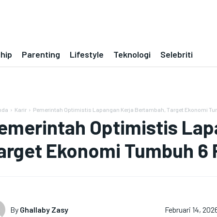
ship
Parenting
Lifestyle
Teknologi
Selebriti
nda
Karir
Pemerintah Optimistis Lapangan Kerja Bertambah, Target Ekonomi Tu
emerintah Optimistis Lap
arget Ekonomi Tumbuh 6 
By
Ghallaby Zasy
Februari 14, 202