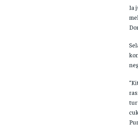
Ia 
mel
Dom
Sel
kon
neg
“Ki
ras
tur
cuk
Pur