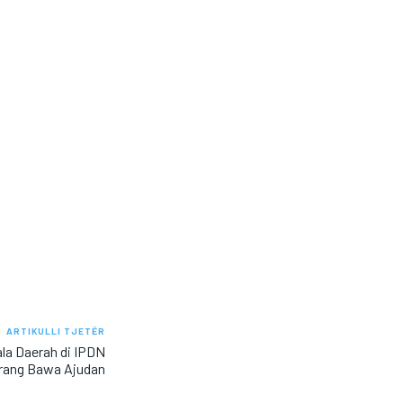
ARTIKULLI TJETËR
la Daerah di IPDN
arang Bawa Ajudan