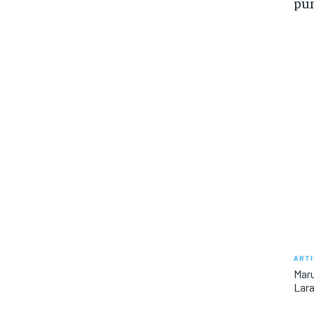
pu
ARTI
Maru
Lara