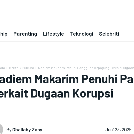
ship
Parenting
Lifestyle
Teknologi
Selebriti
nda
Berita
Hukum
Nadiem Makarim Penuhi Panggilan Kejagung Terkait Dugaan
adiem Makarim Penuhi Pa
erkait Dugaan Korupsi
By
Ghallaby Zasy
Juni 23, 2025