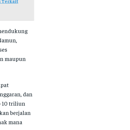
 Terkait
 mendukung
 Namun,
ses
ian maupun
apat
nggaran, dan
10 triliun
kan berjalan
ihak mana