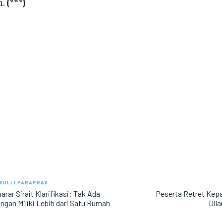
n.
(***)
KULLI PARAPRAK
arar Sirait Klarifikasi: Tak Ada
Peserta Retret Kepa
ngan Miliki Lebih dari Satu Rumah
Dil