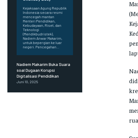
Man
Kejaksaan Agung Republik
(M
Indonesia secara resmi
mencegah mantan
Menteri Pendidikan,
Kej
Kebudayaan, Riset, dan
Teknologi
Ke
(Mendikbudristek),
Nadiem Anwar Makarim,
pem
untuk bepergian ke luar
negeri. Pencegahan...
lap
Nadiem Makarim Buka Suara
Nad
soal Dugaan Korupsi
Digitalisasi Pendidikan
did
Juni 10, 2025
kre
Man
me
rua
Sum