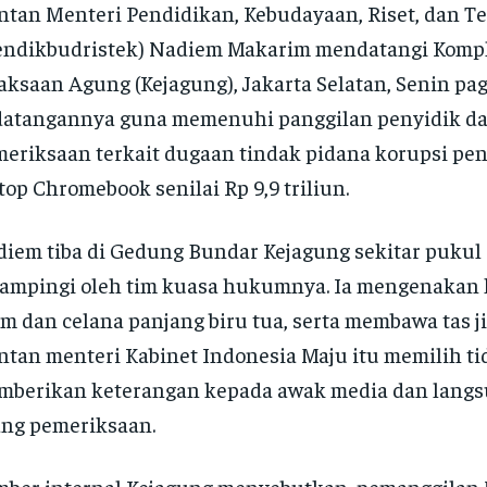
tan Menteri Pendidikan, Kebudayaan, Riset, dan T
endikbudristek) Nadiem Makarim mendatangi Komp
aksaan Agung (Kejagung), Jakarta Selatan, Senin pag
datangannya guna memenuhi panggilan penyidik d
eriksaan terkait dugaan tindak pidana korupsi pe
top Chromebook senilai Rp 9,9 triliun.
iem tiba di Gedung Bundar Kejagung sekitar pukul 
ampingi oleh tim kuasa hukumnya. Ia mengenakan 
m dan celana panjang biru tua, serta membawa tas ji
tan menteri Kabinet Indonesia Maju itu memilih ti
mberikan keterangan kepada awak media dan lang
ng pemeriksaan.
ber internal Kejagung menyebutkan, pemanggilan