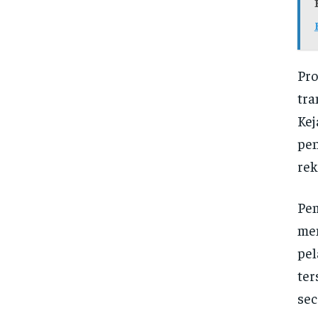
Pro
tra
Kej
pen
rek
Pe
men
pel
ter
sec