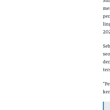
mer
pen
lin
202
Seb
seo
den
ter
“Pe
ker