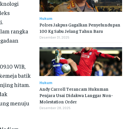
eknologi
leks
Hukum
i.
Polres Jakpus Gagalkan Penyelundupan
alam rangka
100 Kg Sabu Jelang Tahun Baru
Desember 31, 2025
ngadaan
09.10 WIB,
kemeja batik
Hukum
njing hitam.
Andy Carroll Terancam Hukuman
dak
Penjara Usai Didakwa Langgar Non-
Molestation Order
sung menuju
Desember 28, 2025
 Nadiem