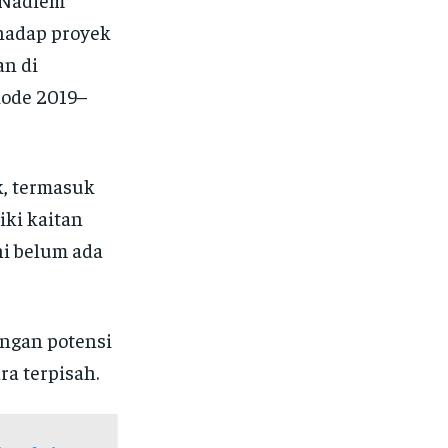
hadap proyek
an di
iode 2019–
k, termasuk
iki kaitan
ni belum ada
ngan potensi
a terpisah.