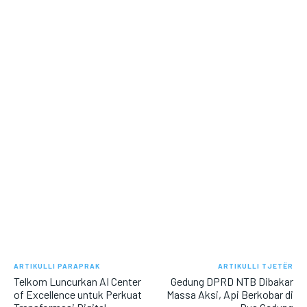
ARTIKULLI PARAPRAK
ARTIKULLI TJETËR
Telkom Luncurkan AI Center
Gedung DPRD NTB Dibakar
of Excellence untuk Perkuat
Massa Aksi, Api Berkobar di